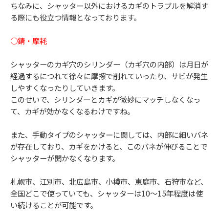
ちなみに、シャッター以外におけるカギのトラブルを解消す
る際に
も役立つ情報となっております。
○錆・摩耗
シャッターのカギ穴のシリンダー（カギ穴の内部）
は月日が
経過するにつれて徐々に摩擦で削れていったり、
サビが発生
しやすくなったりしていきます。
このせいで、シリンダーとカギが微妙にマッチしなくなっ
て、
カギが効かなくなるわけですね。
また、手動タイプのシャッターに関しては、
内部に細いバネ
が存在しており、カギをかけると、
このバネが伸びることで
シャッターが開かなくなります。
札幌市、江別市、北広島市、小樽市、恵庭市、石狩市など、
全国どこで使っていても、シャッターは10～
15年程度は使
い続けることが可能です。