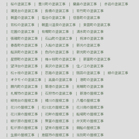
桜の塗装工事
豊川町の塗装工事
蘭島の塗装工事
赤岩の塗装工事
潮見台の塗装工事
長橋の塗装工事
若竹町の塗装工事
朝里の塗装工事
塩谷の塗装工事
信香町の塗装工事
若松の塗装工事
朝里川温泉の塗装工事
東雲町の塗装工事
花園の塗装工事
有幌町の塗装工事
清水町の塗装工事
張碓町の塗装工事
石山町の塗装工事
祝津の塗装工事
春香町の塗装工事
入船の塗装工事
新光の塗装工事
船浜町の塗装工事
色内の塗装工事
新光町の塗装工事
星野町の塗装工事
梅ヶ枝町の塗装工事
新富町の塗装工事
望洋台の塗装工事
奥沢の塗装工事
住ノ江の塗装工事
松ヶ枝の塗装工事
忍路の塗装工事
銭函の塗装工事
緑の塗装工事
オタモイの塗装工事
高島の塗装工事
港町の塗装工事
勝内町の塗装工事
築港の塗装工事
見晴町の塗装工事
札幌市の塗装工事
石狩市の塗装工事
新港の屋根工事
緑苑台の屋根工事
樽川の屋根工事
八幡の屋根工事
花川の屋根工事
花川北の屋根工事
花川南の屋根工事
花川東の屋根工事
花畔の屋根工事
船場町の屋根工事
緑が原の屋根工事
聚富の屋根工事
弁天町の屋根工事
虹が原の屋根工事
望来の屋根工事
親船の屋根工事
生振の屋根工事
恵庭市の屋根工事
当別町の屋根工事