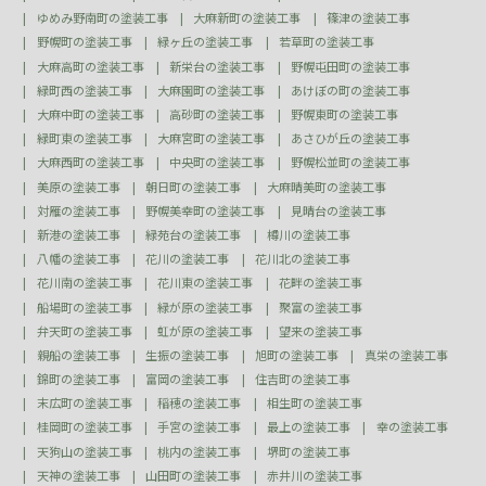
ゆめみ野南町の塗装工事
大麻新町の塗装工事
篠津の塗装工事
野幌町の塗装工事
緑ヶ丘の塗装工事
若草町の塗装工事
大麻高町の塗装工事
新栄台の塗装工事
野幌屯田町の塗装工事
緑町西の塗装工事
大麻園町の塗装工事
あけぼの町の塗装工事
大麻中町の塗装工事
高砂町の塗装工事
野幌東町の塗装工事
緑町東の塗装工事
大麻宮町の塗装工事
あさひが丘の塗装工事
大麻西町の塗装工事
中央町の塗装工事
野幌松並町の塗装工事
美原の塗装工事
朝日町の塗装工事
大麻晴美町の塗装工事
対雁の塗装工事
野幌美幸町の塗装工事
見晴台の塗装工事
新港の塗装工事
緑苑台の塗装工事
樽川の塗装工事
八幡の塗装工事
花川の塗装工事
花川北の塗装工事
花川南の塗装工事
花川東の塗装工事
花畔の塗装工事
船場町の塗装工事
緑が原の塗装工事
聚富の塗装工事
弁天町の塗装工事
虹が原の塗装工事
望来の塗装工事
親船の塗装工事
生振の塗装工事
旭町の塗装工事
真栄の塗装工事
錦町の塗装工事
富岡の塗装工事
住吉町の塗装工事
末広町の塗装工事
稲穂の塗装工事
相生町の塗装工事
桂岡町の塗装工事
手宮の塗装工事
最上の塗装工事
幸の塗装工事
天狗山の塗装工事
桃内の塗装工事
堺町の塗装工事
天神の塗装工事
山田町の塗装工事
赤井川の塗装工事