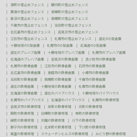
港町の雪止めフェンス
勝内町の雪止めフェンス
築港の雪止めフェンス
見晴町の雪止めフェンス
長沼の雪止めフェンス
南幌町の雪止めフェンス
千歳市の雪止めフェンス
当別町の雪止めフェンス
北広島市の雪止めフェンス
岩見沢市の雪止めフェンス
江別市の雪止めフェンス
札幌市の雪止めフェンス
道北のD型倉庫
十勝地域のD型倉庫
札幌市のD型倉庫
北海道のD型倉庫
道北のプレハブ倉庫
十勝地域のプレハブ倉庫
札幌市のプレハブ倉庫
北海道のプレハブ倉庫
岩見沢の鉄骨倉庫
苫小牧市の鉄骨倉庫
札幌市の鉄骨倉庫
江別市の鉄骨倉庫
石狩市の鉄骨倉庫
北広島市の鉄骨倉庫
恵庭市の鉄骨倉庫
小樽市の鉄骨倉庫
当別町の鉄骨倉庫
南幌町の鉄骨倉庫
千歳市の鉄骨倉庫
道北の鉄骨倉庫
十勝地域の鉄骨倉庫
札幌市の鉄骨倉庫
北海道の鉄骨倉庫
道北のパイプハウス
十勝地域のパイプハウス
札幌市のパイプハウス
北海道のパイプハウス
札幌市の鉄骨修理
岩見沢市の鉄骨修理
栄町の鉄骨修理
元町の鉄骨修理
錦町の鉄骨修理
白樺町の鉄骨修理
幸町の鉄骨修理
緑町の鉄骨修理
対雁の鉄骨修理
川下の鉄骨修理
獅子内の鉄骨修理
北栄町の鉄骨修理
下川町の鉄骨修理
美里の鉄骨修理
スウェーデンヒルズの鉄骨修理
みどり野の鉄骨修理