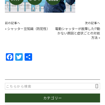
前の記事へ
次の記事へ
«
シャッター豆知識（防犯性）
電動シャッターが故障した!?動
かない原因と症状ごとの対処
方法
»
F
T
共
a
w
有
c
itt
e
er
b
o
カテゴリー
o