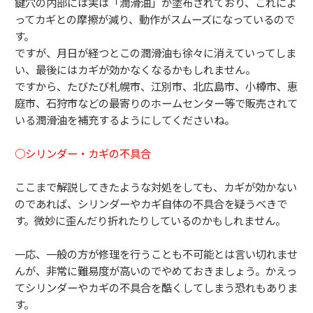
鍵穴の内部には実は「潤滑油」が塗布されており、
これによ
ってカギとの摩擦が減り、
動作がスムーズになっているので
す。
ですが、月日が経つとこの潤滑油も徐々に消えていってしま
い、
最後にはカギが効かなくなるかもしれません。
ですから、たびたび札幌市、江別市、北広島市、小樽市、恵
庭市、
石狩市などの最寄りのホームセンター等で販売されて
いる潤滑油を
補充するようにしてくださいね。
○シリンダー・カギの不具合
ここまで解説してきたような対処をしても、
カギが効かない
のであれば、
シリンダーやカギ自体の不具合を疑うべきで
す。
微妙に歪んだり折れたりしているのかもしれません。
一応、一般の方が修理を行うことも不可能とは言い切れませ
んが、
非常に難易度が高いのでやめておきましょう。
かえっ
てシリンダーやカギの不具合を酷くしてしまう恐れもありま
す。