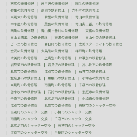
末広の鉄骨修理
茂平沢の鉄骨修理
園生の鉄骨修理
弥生の鉄骨修理
高岡の鉄骨修理
六軒町の鉄骨修理
当別太の鉄骨修理
若葉の鉄骨修理
青山の鉄骨修理
中小屋の鉄骨修理
蕨岱の鉄骨修理
青山奥二番川の鉄骨修理
西町の鉄骨修理
青山奥三番川の鉄骨修理
東裏の鉄骨修理
青山奥四番川の鉄骨修理
東町の鉄骨修理
青山中央の鉄骨修理
ビトエの鉄骨修理
春日町の鉄骨修理
太美スターライトの鉄骨修理
金沢の鉄骨修理
太美町の鉄骨修理
樺戸町の鉄骨修理
太美南の鉄骨修理
上当別の鉄骨修理
弁華別の鉄骨修理
岩見沢市の鉄骨修理
岩見沢の鉄骨修理
苫小牧市の鉄骨修理
札幌市の鉄骨修理
江別市の鉄骨修理
石狩市の鉄骨修理
北広島市の鉄骨修理
恵庭市の鉄骨修理
小樽市の鉄骨修理
当別町の鉄骨修理
南幌町の鉄骨修理
千歳市の鉄骨修理
苫小牧市の鉄骨修理
石狩市の鉄骨修理
恵庭市の鉄骨修理
千歳市の鉄骨修理
北広島市の鉄骨修理
小樽市の鉄骨修理
江別市の鉄骨修理
札幌市の鉄骨修理
恵庭市のシャッター交換
当別町のシャッター交換
小樽市のシャッター交換
南幌町のシャッター交換
千歳市のシャッター交換
北広島市のシャッター交換
石狩市のシャッター交換
江別市のシャッター交換
手稲区のシャッター交換