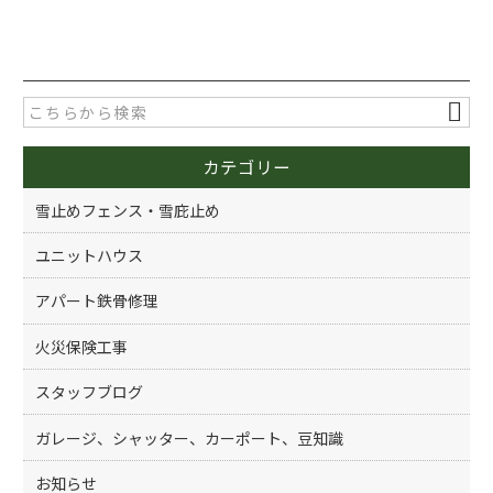
a
w
有
c
itt
e
er
b
o
カテゴリー
o
k
雪止めフェンス・雪庇止め
ユニットハウス
アパート鉄骨修理
火災保険工事
スタッフブログ
ガレージ、シャッター、カーポート、豆知識
お知らせ