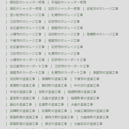
厚別区のシャッター修理
手稲区のシャッター修理
南区のシャッター修理
北区のシャッター修理
岩見沢のガレージ工事
苫小牧市のガレージ工事
札幌市のガレージ工事
江別市のガレージ工事
石狩市のガレージ工事
北広島市のガレージ工事
恵庭市のガレージ工事
小樽市のガレージ工事
当別町のガレージ工事
南幌町のガレージ工事
千歳市のガレージ工事
恵庭市のガレージ工事
北広島市のガレージ工事
石狩市のガレージ工事
江別市のガレージ工事
札幌市のガレージ工事
小樽市のカーポート工事
石狩市のカーポート工事
北広島市のカーポート工事
江別市のカーポート工事
恵庭市のカーポート工事
札幌市のカーポート工事
恵庭市の塗装工事
当別町の塗装工事
南幌町の塗装工事
千歳市の塗装工事
青葉町の塗装工事
朝日町の塗装工事
中の沢の塗装工事
中央の塗装工事
栄町の塗装工事
稲穂町西の塗装工事
里見町の塗装工事
広島の塗装工事
稲穂町東の塗装工事
島松の塗装工事
北進町の塗装工事
大曲の塗装工事
白樺町の塗装工事
松葉町の塗装工事
大曲工業団地の塗装工事
新富町西の塗装工事
美咲き野の塗装工事
大曲幸町の塗装工事
新富町東の塗装工事
美沢の塗装工事
大曲末広の塗装工事