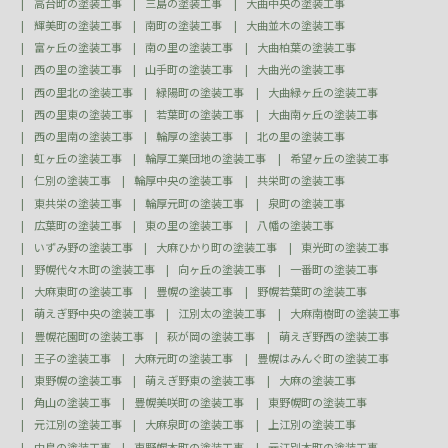
高台町の塗装工事
三島の塗装工事
大曲中央の塗装工事
輝美町の塗装工事
南町の塗装工事
大曲並木の塗装工事
富ヶ丘の塗装工事
南の里の塗装工事
大曲柏葉の塗装工事
西の里の塗装工事
山手町の塗装工事
大曲光の塗装工事
西の里北の塗装工事
緑陽町の塗装工事
大曲緑ヶ丘の塗装工事
西の里東の塗装工事
若葉町の塗装工事
大曲南ヶ丘の塗装工事
西の里南の塗装工事
輪厚の塗装工事
北の里の塗装工事
虹ヶ丘の塗装工事
輪厚工業団地の塗装工事
希望ヶ丘の塗装工事
仁別の塗装工事
輪厚中央の塗装工事
共栄町の塗装工事
東共栄の塗装工事
輪厚元町の塗装工事
泉町の塗装工事
広葉町の塗装工事
東の里の塗装工事
八幡の塗装工事
いずみ野の塗装工事
大麻ひかり町の塗装工事
東光町の塗装工事
野幌代々木町の塗装工事
向ヶ丘の塗装工事
一番町の塗装工事
大麻東町の塗装工事
豊幌の塗装工事
野幌若葉町の塗装工事
萌えぎ野中央の塗装工事
江別太の塗装工事
大麻南樹町の塗装工事
豊幌花園町の塗装工事
萩が岡の塗装工事
萌えぎ野西の塗装工事
王子の塗装工事
大麻元町の塗装工事
豊幌はみんぐ町の塗装工事
東野幌の塗装工事
萌えぎ野東の塗装工事
大麻の塗装工事
角山の塗装工事
豊幌美咲町の塗装工事
東野幌町の塗装工事
元江別の塗装工事
大麻泉町の塗装工事
上江別の塗装工事
中島の塗装工事
東野幌本町の塗装工事
元江別本町の塗装工事