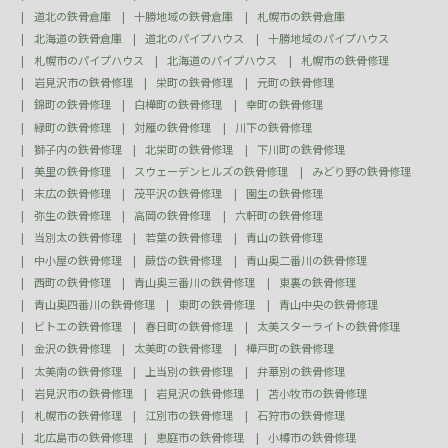
道北の鉄骨倉庫
十勝地域の鉄骨倉庫
札幌市の鉄骨倉庫
北海道の鉄骨倉庫
道北のパイプハウス
十勝地域のパイプハウス
札幌市のパイプハウス
北海道のパイプハウス
札幌市の鉄骨修理
岩見沢市の鉄骨修理
栄町の鉄骨修理
元町の鉄骨修理
錦町の鉄骨修理
白樺町の鉄骨修理
幸町の鉄骨修理
緑町の鉄骨修理
対雁の鉄骨修理
川下の鉄骨修理
獅子内の鉄骨修理
北栄町の鉄骨修理
下川町の鉄骨修理
美里の鉄骨修理
スウェーデンヒルズの鉄骨修理
みどり野の鉄骨修理
末広の鉄骨修理
茂平沢の鉄骨修理
園生の鉄骨修理
弥生の鉄骨修理
高岡の鉄骨修理
六軒町の鉄骨修理
当別太の鉄骨修理
若葉の鉄骨修理
青山の鉄骨修理
中小屋の鉄骨修理
蕨岱の鉄骨修理
青山奥二番川の鉄骨修理
西町の鉄骨修理
青山奥三番川の鉄骨修理
東裏の鉄骨修理
青山奥四番川の鉄骨修理
東町の鉄骨修理
青山中央の鉄骨修理
ビトエの鉄骨修理
春日町の鉄骨修理
太美スターライトの鉄骨修理
金沢の鉄骨修理
太美町の鉄骨修理
樺戸町の鉄骨修理
太美南の鉄骨修理
上当別の鉄骨修理
弁華別の鉄骨修理
岩見沢市の鉄骨修理
岩見沢の鉄骨修理
苫小牧市の鉄骨修理
札幌市の鉄骨修理
江別市の鉄骨修理
石狩市の鉄骨修理
北広島市の鉄骨修理
恵庭市の鉄骨修理
小樽市の鉄骨修理