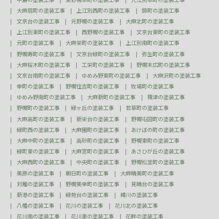
大麻扇町の塗装工事
上江別西町の塗装工事
錦町の塗装工事
文京台の塗装工事
元野幌の塗装工事
大麻北町の塗装工事
上江別東町の塗装工事
西野幌の塗装工事
文京台東町の塗装工事
元町の塗装工事
大麻栄町の塗装工事
上江別南町の塗装工事
野幌寿町の塗装工事
文京台緑町の塗装工事
弥生町の塗装工事
大麻桜木町の塗装工事
工栄町の塗装工事
野幌末広町の塗装工事
文京台南町の塗装工事
ゆめみ野東町の塗装工事
大麻沢町の塗装工事
幸町の塗装工事
野幌住吉町の塗装工事
牧場町の塗装工事
ゆめみ野南町の塗装工事
大麻新町の塗装工事
篠津の塗装工事
野幌町の塗装工事
緑ヶ丘の塗装工事
若草町の塗装工事
大麻高町の塗装工事
新栄台の塗装工事
野幌屯田町の塗装工事
緑町西の塗装工事
大麻園町の塗装工事
あけぼの町の塗装工事
大麻中町の塗装工事
高砂町の塗装工事
野幌東町の塗装工事
緑町東の塗装工事
大麻宮町の塗装工事
あさひが丘の塗装工事
大麻西町の塗装工事
中央町の塗装工事
野幌松並町の塗装工事
美原の塗装工事
朝日町の塗装工事
大麻晴美町の塗装工事
対雁の塗装工事
野幌美幸町の塗装工事
見晴台の塗装工事
新港の塗装工事
緑苑台の塗装工事
樽川の塗装工事
八幡の塗装工事
花川の塗装工事
花川北の塗装工事
花川南の塗装工事
花川東の塗装工事
花畔の塗装工事