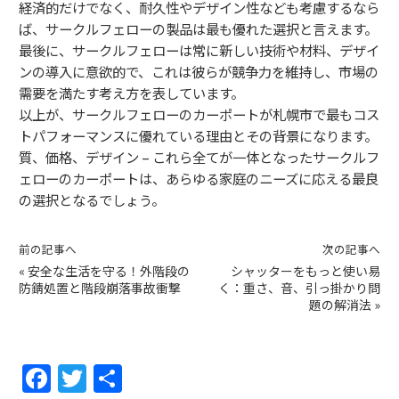
経済的だけでなく、耐久性やデザイン性なども考慮するなら
ば、サークルフェローの製品は最も優れた選択と言えます。
最後に、サークルフェローは常に新しい技術や材料、デザイ
ンの導入に意欲的で、これは彼らが競争力を維持し、市場の
需要を満たす考え方を表しています。
以上が、サークルフェローのカーポートが札幌市で最もコス
トパフォーマンスに優れている理由とその背景になります。
質、価格、デザイン – これら全てが一体となったサークルフ
ェローのカーポートは、あらゆる家庭のニーズに応える最良
の選択となるでしょう。
前の記事へ
次の記事へ
«
安全な生活を守る！外階段の
シャッターをもっと使い易
防錆処置と階段崩落事故衝撃
く：重さ、音、引っ掛かり問
題の解消法
»
F
T
共