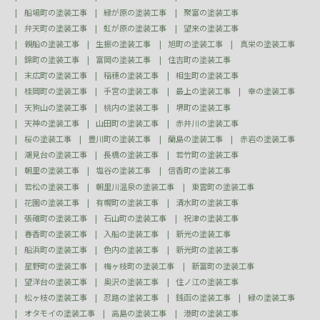
船場町の塗装工事
緑が原の塗装工事
聚富の塗装工事
弁天町の塗装工事
虹が原の塗装工事
望来の塗装工事
親船の塗装工事
生振の塗装工事
旭町の塗装工事
真栄の塗装工事
錦町の塗装工事
富岡の塗装工事
住吉町の塗装工事
末広町の塗装工事
稲穂の塗装工事
相生町の塗装工事
桂岡町の塗装工事
手宮の塗装工事
最上の塗装工事
幸の塗装工事
天狗山の塗装工事
桃内の塗装工事
堺町の塗装工事
天神の塗装工事
山田町の塗装工事
赤井川の塗装工事
桜の塗装工事
豊川町の塗装工事
蘭島の塗装工事
赤岩の塗装工事
潮見台の塗装工事
長橋の塗装工事
若竹町の塗装工事
朝里の塗装工事
塩谷の塗装工事
信香町の塗装工事
若松の塗装工事
朝里川温泉の塗装工事
東雲町の塗装工事
花園の塗装工事
有幌町の塗装工事
清水町の塗装工事
張碓町の塗装工事
石山町の塗装工事
祝津の塗装工事
春香町の塗装工事
入船の塗装工事
新光の塗装工事
船浜町の塗装工事
色内の塗装工事
新光町の塗装工事
星野町の塗装工事
梅ヶ枝町の塗装工事
新富町の塗装工事
望洋台の塗装工事
奥沢の塗装工事
住ノ江の塗装工事
松ヶ枝の塗装工事
忍路の塗装工事
銭函の塗装工事
緑の塗装工事
オタモイの塗装工事
高島の塗装工事
港町の塗装工事