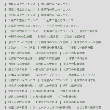
港町の雪止めフェンス
勝内町の雪止めフェンス
築港の雪止めフェンス
見晴町の雪止めフェンス
長沼の雪止めフェンス
南幌町の雪止めフェンス
千歳市の雪止めフェンス
当別町の雪止めフェンス
北広島市の雪止めフェンス
岩見沢市の雪止めフェンス
江別市の雪止めフェンス
札幌市の雪止めフェンス
道北のD型倉庫
十勝地域のD型倉庫
札幌市のD型倉庫
北海道のD型倉庫
道北のプレハブ倉庫
十勝地域のプレハブ倉庫
札幌市のプレハブ倉庫
北海道のプレハブ倉庫
岩見沢の鉄骨倉庫
苫小牧市の鉄骨倉庫
札幌市の鉄骨倉庫
江別市の鉄骨倉庫
石狩市の鉄骨倉庫
北広島市の鉄骨倉庫
恵庭市の鉄骨倉庫
小樽市の鉄骨倉庫
当別町の鉄骨倉庫
南幌町の鉄骨倉庫
千歳市の鉄骨倉庫
道北の鉄骨倉庫
十勝地域の鉄骨倉庫
札幌市の鉄骨倉庫
北海道の鉄骨倉庫
道北のパイプハウス
十勝地域のパイプハウス
札幌市のパイプハウス
北海道のパイプハウス
札幌市の鉄骨修理
岩見沢市の鉄骨修理
栄町の鉄骨修理
元町の鉄骨修理
錦町の鉄骨修理
白樺町の鉄骨修理
幸町の鉄骨修理
緑町の鉄骨修理
対雁の鉄骨修理
川下の鉄骨修理
獅子内の鉄骨修理
北栄町の鉄骨修理
下川町の鉄骨修理
美里の鉄骨修理
スウェーデンヒルズの鉄骨修理
みどり野の鉄骨修理