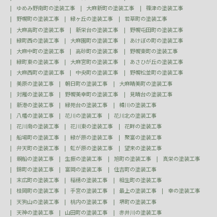
ゆめみ野南町の塗装工事
大麻新町の塗装工事
篠津の塗装工事
野幌町の塗装工事
緑ヶ丘の塗装工事
若草町の塗装工事
大麻高町の塗装工事
新栄台の塗装工事
野幌屯田町の塗装工事
緑町西の塗装工事
大麻園町の塗装工事
あけぼの町の塗装工事
大麻中町の塗装工事
高砂町の塗装工事
野幌東町の塗装工事
緑町東の塗装工事
大麻宮町の塗装工事
あさひが丘の塗装工事
大麻西町の塗装工事
中央町の塗装工事
野幌松並町の塗装工事
美原の塗装工事
朝日町の塗装工事
大麻晴美町の塗装工事
対雁の塗装工事
野幌美幸町の塗装工事
見晴台の塗装工事
新港の塗装工事
緑苑台の塗装工事
樽川の塗装工事
八幡の塗装工事
花川の塗装工事
花川北の塗装工事
花川南の塗装工事
花川東の塗装工事
花畔の塗装工事
船場町の塗装工事
緑が原の塗装工事
聚富の塗装工事
弁天町の塗装工事
虹が原の塗装工事
望来の塗装工事
親船の塗装工事
生振の塗装工事
旭町の塗装工事
真栄の塗装工事
錦町の塗装工事
富岡の塗装工事
住吉町の塗装工事
末広町の塗装工事
稲穂の塗装工事
相生町の塗装工事
桂岡町の塗装工事
手宮の塗装工事
最上の塗装工事
幸の塗装工事
天狗山の塗装工事
桃内の塗装工事
堺町の塗装工事
天神の塗装工事
山田町の塗装工事
赤井川の塗装工事