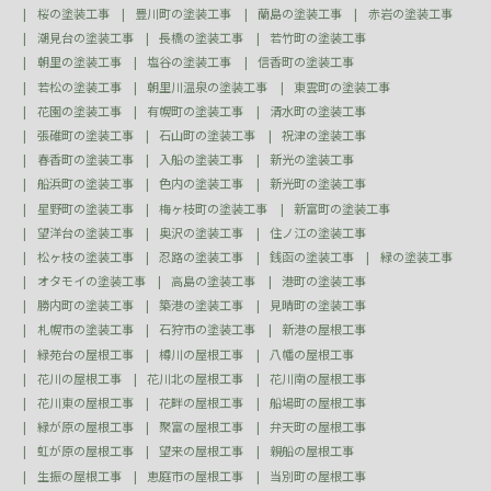
桜の塗装工事
豊川町の塗装工事
蘭島の塗装工事
赤岩の塗装工事
潮見台の塗装工事
長橋の塗装工事
若竹町の塗装工事
朝里の塗装工事
塩谷の塗装工事
信香町の塗装工事
若松の塗装工事
朝里川温泉の塗装工事
東雲町の塗装工事
花園の塗装工事
有幌町の塗装工事
清水町の塗装工事
張碓町の塗装工事
石山町の塗装工事
祝津の塗装工事
春香町の塗装工事
入船の塗装工事
新光の塗装工事
船浜町の塗装工事
色内の塗装工事
新光町の塗装工事
星野町の塗装工事
梅ヶ枝町の塗装工事
新富町の塗装工事
望洋台の塗装工事
奥沢の塗装工事
住ノ江の塗装工事
松ヶ枝の塗装工事
忍路の塗装工事
銭函の塗装工事
緑の塗装工事
オタモイの塗装工事
高島の塗装工事
港町の塗装工事
勝内町の塗装工事
築港の塗装工事
見晴町の塗装工事
札幌市の塗装工事
石狩市の塗装工事
新港の屋根工事
緑苑台の屋根工事
樽川の屋根工事
八幡の屋根工事
花川の屋根工事
花川北の屋根工事
花川南の屋根工事
花川東の屋根工事
花畔の屋根工事
船場町の屋根工事
緑が原の屋根工事
聚富の屋根工事
弁天町の屋根工事
虹が原の屋根工事
望来の屋根工事
親船の屋根工事
生振の屋根工事
恵庭市の屋根工事
当別町の屋根工事