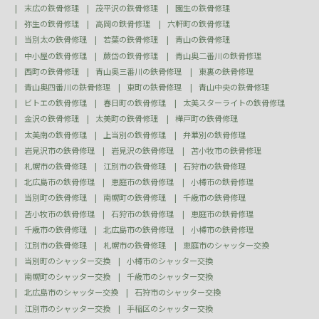
末広の鉄骨修理
茂平沢の鉄骨修理
園生の鉄骨修理
弥生の鉄骨修理
高岡の鉄骨修理
六軒町の鉄骨修理
当別太の鉄骨修理
若葉の鉄骨修理
青山の鉄骨修理
中小屋の鉄骨修理
蕨岱の鉄骨修理
青山奥二番川の鉄骨修理
西町の鉄骨修理
青山奥三番川の鉄骨修理
東裏の鉄骨修理
青山奥四番川の鉄骨修理
東町の鉄骨修理
青山中央の鉄骨修理
ビトエの鉄骨修理
春日町の鉄骨修理
太美スターライトの鉄骨修理
金沢の鉄骨修理
太美町の鉄骨修理
樺戸町の鉄骨修理
太美南の鉄骨修理
上当別の鉄骨修理
弁華別の鉄骨修理
岩見沢市の鉄骨修理
岩見沢の鉄骨修理
苫小牧市の鉄骨修理
札幌市の鉄骨修理
江別市の鉄骨修理
石狩市の鉄骨修理
北広島市の鉄骨修理
恵庭市の鉄骨修理
小樽市の鉄骨修理
当別町の鉄骨修理
南幌町の鉄骨修理
千歳市の鉄骨修理
苫小牧市の鉄骨修理
石狩市の鉄骨修理
恵庭市の鉄骨修理
千歳市の鉄骨修理
北広島市の鉄骨修理
小樽市の鉄骨修理
江別市の鉄骨修理
札幌市の鉄骨修理
恵庭市のシャッター交換
当別町のシャッター交換
小樽市のシャッター交換
南幌町のシャッター交換
千歳市のシャッター交換
北広島市のシャッター交換
石狩市のシャッター交換
江別市のシャッター交換
手稲区のシャッター交換