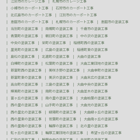
江別市のガレージ工事
札幌市のガレージ工事
小樽市のカーポート工事
石狩市のカーポート工事
北広島市のカーポート工事
江別市のカーポート工事
恵庭市のカーポート工事
札幌市のカーポート工事
恵庭市の塗装工事
当別町の塗装工事
南幌町の塗装工事
千歳市の塗装工事
青葉町の塗装工事
朝日町の塗装工事
中の沢の塗装工事
中央の塗装工事
栄町の塗装工事
稲穂町西の塗装工事
里見町の塗装工事
広島の塗装工事
稲穂町東の塗装工事
島松の塗装工事
北進町の塗装工事
大曲の塗装工事
白樺町の塗装工事
松葉町の塗装工事
大曲工業団地の塗装工事
新富町西の塗装工事
美咲き野の塗装工事
大曲幸町の塗装工事
新富町東の塗装工事
美沢の塗装工事
大曲末広の塗装工事
高台町の塗装工事
三島の塗装工事
大曲中央の塗装工事
輝美町の塗装工事
南町の塗装工事
大曲並木の塗装工事
富ヶ丘の塗装工事
南の里の塗装工事
大曲柏葉の塗装工事
西の里の塗装工事
山手町の塗装工事
大曲光の塗装工事
西の里北の塗装工事
緑陽町の塗装工事
大曲緑ヶ丘の塗装工事
西の里東の塗装工事
若葉町の塗装工事
大曲南ヶ丘の塗装工事
西の里南の塗装工事
輪厚の塗装工事
北の里の塗装工事
虹ヶ丘の塗装工事
輪厚工業団地の塗装工事
希望ヶ丘の塗装工事
仁別の塗装工事
輪厚中央の塗装工事
共栄町の塗装工事