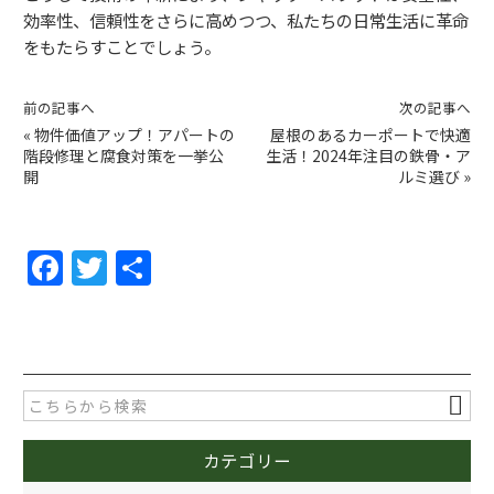
効率性、信頼性をさらに高めつつ、私たちの日常生活に革命
をもたらすことでしょう。
前の記事へ
次の記事へ
«
物件価値アップ！アパートの
屋根のあるカーポートで快適
階段修理と腐食対策を一挙公
生活！2024年注目の鉄骨・ア
開
ルミ選び
»
F
T
共
a
w
有
c
itt
e
er
b
o
カテゴリー
o