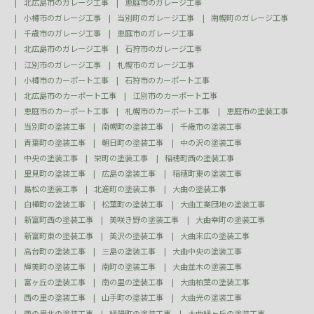
北広島市のガレージ工事
恵庭市のガレージ工事
小樽市のガレージ工事
当別町のガレージ工事
南幌町のガレージ工事
千歳市のガレージ工事
恵庭市のガレージ工事
北広島市のガレージ工事
石狩市のガレージ工事
江別市のガレージ工事
札幌市のガレージ工事
小樽市のカーポート工事
石狩市のカーポート工事
北広島市のカーポート工事
江別市のカーポート工事
恵庭市のカーポート工事
札幌市のカーポート工事
恵庭市の塗装工事
当別町の塗装工事
南幌町の塗装工事
千歳市の塗装工事
青葉町の塗装工事
朝日町の塗装工事
中の沢の塗装工事
中央の塗装工事
栄町の塗装工事
稲穂町西の塗装工事
里見町の塗装工事
広島の塗装工事
稲穂町東の塗装工事
島松の塗装工事
北進町の塗装工事
大曲の塗装工事
白樺町の塗装工事
松葉町の塗装工事
大曲工業団地の塗装工事
新富町西の塗装工事
美咲き野の塗装工事
大曲幸町の塗装工事
新富町東の塗装工事
美沢の塗装工事
大曲末広の塗装工事
高台町の塗装工事
三島の塗装工事
大曲中央の塗装工事
輝美町の塗装工事
南町の塗装工事
大曲並木の塗装工事
富ヶ丘の塗装工事
南の里の塗装工事
大曲柏葉の塗装工事
西の里の塗装工事
山手町の塗装工事
大曲光の塗装工事
西の里北の塗装工事
緑陽町の塗装工事
大曲緑ヶ丘の塗装工事