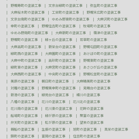
野幌寿町の塗装工事
文京台緑町の塗装工事
弥生町の塗装工事
大麻桜木町の塗装工事
工栄町の塗装工事
野幌末広町の塗装工事
文京台南町の塗装工事
ゆめみ野東町の塗装工事
大麻沢町の塗装工事
幸町の塗装工事
野幌住吉町の塗装工事
牧場町の塗装工事
ゆめみ野南町の塗装工事
大麻新町の塗装工事
篠津の塗装工事
野幌町の塗装工事
緑ヶ丘の塗装工事
若草町の塗装工事
大麻高町の塗装工事
新栄台の塗装工事
野幌屯田町の塗装工事
緑町西の塗装工事
大麻園町の塗装工事
あけぼの町の塗装工事
大麻中町の塗装工事
高砂町の塗装工事
野幌東町の塗装工事
緑町東の塗装工事
大麻宮町の塗装工事
あさひが丘の塗装工事
大麻西町の塗装工事
中央町の塗装工事
野幌松並町の塗装工事
美原の塗装工事
朝日町の塗装工事
大麻晴美町の塗装工事
対雁の塗装工事
野幌美幸町の塗装工事
見晴台の塗装工事
新港の塗装工事
緑苑台の塗装工事
樽川の塗装工事
八幡の塗装工事
花川の塗装工事
花川北の塗装工事
花川南の塗装工事
花川東の塗装工事
花畔の塗装工事
船場町の塗装工事
緑が原の塗装工事
聚富の塗装工事
弁天町の塗装工事
虹が原の塗装工事
望来の塗装工事
親船の塗装工事
生振の塗装工事
旭町の塗装工事
真栄の塗装工事
錦町の塗装工事
富岡の塗装工事
住吉町の塗装工事