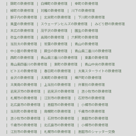
錦町の鉄骨修理
白樺町の鉄骨修理
幸町の鉄骨修理
緑町の鉄骨修理
対雁の鉄骨修理
川下の鉄骨修理
獅子内の鉄骨修理
北栄町の鉄骨修理
下川町の鉄骨修理
美里の鉄骨修理
スウェーデンヒルズの鉄骨修理
みどり野の鉄骨修理
末広の鉄骨修理
茂平沢の鉄骨修理
園生の鉄骨修理
弥生の鉄骨修理
高岡の鉄骨修理
六軒町の鉄骨修理
当別太の鉄骨修理
若葉の鉄骨修理
青山の鉄骨修理
中小屋の鉄骨修理
蕨岱の鉄骨修理
青山奥二番川の鉄骨修理
西町の鉄骨修理
青山奥三番川の鉄骨修理
東裏の鉄骨修理
青山奥四番川の鉄骨修理
東町の鉄骨修理
青山中央の鉄骨修理
ビトエの鉄骨修理
春日町の鉄骨修理
太美スターライトの鉄骨修理
金沢の鉄骨修理
太美町の鉄骨修理
樺戸町の鉄骨修理
太美南の鉄骨修理
上当別の鉄骨修理
弁華別の鉄骨修理
岩見沢市の鉄骨修理
岩見沢の鉄骨修理
苫小牧市の鉄骨修理
札幌市の鉄骨修理
江別市の鉄骨修理
石狩市の鉄骨修理
北広島市の鉄骨修理
恵庭市の鉄骨修理
小樽市の鉄骨修理
当別町の鉄骨修理
南幌町の鉄骨修理
千歳市の鉄骨修理
苫小牧市の鉄骨修理
石狩市の鉄骨修理
恵庭市の鉄骨修理
千歳市の鉄骨修理
北広島市の鉄骨修理
小樽市の鉄骨修理
江別市の鉄骨修理
札幌市の鉄骨修理
恵庭市のシャッター交換