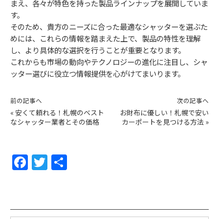
まえ、各々が特色を持った製品ラインナップを展開していま
す。
そのため、貴方のニーズに合った最適なシャッターを選ぶた
めには、これらの情報を踏まえた上で、製品の特性を理解
し、より具体的な選択を行うことが重要となります。
これからも市場の動向やテクノロジーの進化に注目し、シャ
ッター選びに役立つ情報提供を心がけてまいります。
前の記事へ
次の記事へ
«
安くて頼れる！札幌のベスト
お財布に優しい！札幌で安い
なシャッター業者とその価格
カーポートを見つける方法
»
F
T
共
a
w
有
c
itt
e
er