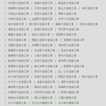
末広町の塗装工事
稲穂の塗装工事
相生町の塗装工事
桂岡町の塗装工事
手宮の塗装工事
最上の塗装工事
幸の塗装工事
天狗山の塗装工事
桃内の塗装工事
堺町の塗装工事
天神の塗装工事
山田町の塗装工事
赤井川の塗装工事
桜の塗装工事
豊川町の塗装工事
蘭島の塗装工事
赤岩の塗装工事
潮見台の塗装工事
長橋の塗装工事
若竹町の塗装工事
朝里の塗装工事
塩谷の塗装工事
信香町の塗装工事
若松の塗装工事
朝里川温泉の塗装工事
東雲町の塗装工事
花園の塗装工事
有幌町の塗装工事
清水町の塗装工事
張碓町の塗装工事
石山町の塗装工事
祝津の塗装工事
春香町の塗装工事
入船の塗装工事
新光の塗装工事
船浜町の塗装工事
色内の塗装工事
新光町の塗装工事
星野町の塗装工事
梅ヶ枝町の塗装工事
新富町の塗装工事
望洋台の塗装工事
奥沢の塗装工事
住ノ江の塗装工事
松ヶ枝の塗装工事
忍路の塗装工事
銭函の塗装工事
緑の塗装工事
オタモイの塗装工事
高島の塗装工事
港町の塗装工事
勝内町の塗装工事
築港の塗装工事
見晴町の塗装工事
札幌市の塗装工事
石狩市の塗装工事
新港の屋根工事
緑苑台の屋根工事
樽川の屋根工事
八幡の屋根工事
花川の屋根工事
花川北の屋根工事
花川南の屋根工事