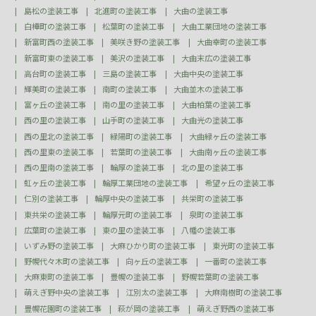
島松の塗装工事
北進町の塗装工事
大曲の塗装工事
白樺町の塗装工事
松葉町の塗装工事
大曲工業団地の塗装工事
新富町西の塗装工事
美咲き野の塗装工事
大曲幸町の塗装工事
新富町東の塗装工事
美沢の塗装工事
大曲末広の塗装工事
高台町の塗装工事
三島の塗装工事
大曲中央の塗装工事
輝美町の塗装工事
南町の塗装工事
大曲並木の塗装工事
富ヶ丘の塗装工事
南の里の塗装工事
大曲柏葉の塗装工事
西の里の塗装工事
山手町の塗装工事
大曲光の塗装工事
西の里北の塗装工事
緑陽町の塗装工事
大曲緑ヶ丘の塗装工事
西の里東の塗装工事
若葉町の塗装工事
大曲南ヶ丘の塗装工事
西の里南の塗装工事
輪厚の塗装工事
北の里の塗装工事
虹ヶ丘の塗装工事
輪厚工業団地の塗装工事
希望ヶ丘の塗装工事
仁別の塗装工事
輪厚中央の塗装工事
共栄町の塗装工事
東共栄の塗装工事
輪厚元町の塗装工事
泉町の塗装工事
広葉町の塗装工事
東の里の塗装工事
八幡の塗装工事
いずみ野の塗装工事
大麻ひかり町の塗装工事
東光町の塗装工事
野幌代々木町の塗装工事
向ヶ丘の塗装工事
一番町の塗装工事
大麻東町の塗装工事
豊幌の塗装工事
野幌若葉町の塗装工事
萌えぎ野中央の塗装工事
江別太の塗装工事
大麻南樹町の塗装工事
豊幌花園町の塗装工事
萩が岡の塗装工事
萌えぎ野西の塗装工事