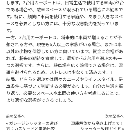
します。2台用カーポートは、日常生活で使用する車両が2台
である場合や、駐車スペースが限られている場合にお勧めで
す。特に、頻繁に車両を使用する家庭や、あまり大きなスペ
ースを必要としない方には、十分な収容能力を持っていま
す。
一方、3台用カーポートは、将来的に車両が増えることが予
想される方や、現在も6人以上の家族がいる場合、または車
以外の小物を保管したい方に向いています。資金に余裕があ
れば、将来の期待を考慮して、最初から3台用を選ぶのも一
つの選択です。さらに、駐車場を広く確保できる場合は、混
雑を避けられるため、ストレスは少なくて済みます。」
結局、どちらを選ぶかは個々のニーズやライフスタイル、駐
車条件に基づいて判断する必要があります。自分の生活を振
り返り、必要なスペースや車両の使い方を考慮しることで、
より適切な選択ができるでしょう。
前の記事へ
次の記事へ
«
ガレージシャッターの選び
車庫解体から高さ上げまで！
方：カスケードと電動比較
シャッター改修ガイド
»