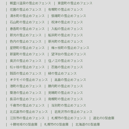
朝里川温泉の雪止めフェンス
東雲町の雪止めフェンス
花園の雪止めフェンス
有幌町の雪止めフェンス
清水町の雪止めフェンス
張碓町の雪止めフェンス
石山町の雪止めフェンス
祝津の雪止めフェンス
春香町の雪止めフェンス
入船の雪止めフェンス
新光の雪止めフェンス
船浜町の雪止めフェンス
色内の雪止めフェンス
新光町の雪止めフェンス
星野町の雪止めフェンス
梅ヶ枝町の雪止めフェンス
新富町の雪止めフェンス
望洋台の雪止めフェンス
奥沢の雪止めフェンス
住ノ江の雪止めフェンス
松ヶ枝の雪止めフェンス
忍路の雪止めフェンス
銭函の雪止めフェンス
緑の雪止めフェンス
オタモイの雪止めフェンス
高島の雪止めフェンス
港町の雪止めフェンス
勝内町の雪止めフェンス
築港の雪止めフェンス
見晴町の雪止めフェンス
長沼の雪止めフェンス
南幌町の雪止めフェンス
千歳市の雪止めフェンス
当別町の雪止めフェンス
北広島市の雪止めフェンス
岩見沢市の雪止めフェンス
江別市の雪止めフェンス
札幌市の雪止めフェンス
道北のD型倉庫
十勝地域のD型倉庫
札幌市のD型倉庫
北海道のD型倉庫