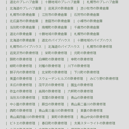
道北のプレハブ倉庫
十勝地域のプレハブ倉庫
札幌市のプレハブ倉庫
北海道のプレハブ倉庫
岩見沢の鉄骨倉庫
苫小牧市の鉄骨倉庫
札幌市の鉄骨倉庫
江別市の鉄骨倉庫
石狩市の鉄骨倉庫
北広島市の鉄骨倉庫
恵庭市の鉄骨倉庫
小樽市の鉄骨倉庫
当別町の鉄骨倉庫
南幌町の鉄骨倉庫
千歳市の鉄骨倉庫
道北の鉄骨倉庫
十勝地域の鉄骨倉庫
札幌市の鉄骨倉庫
北海道の鉄骨倉庫
道北のパイプハウス
十勝地域のパイプハウス
札幌市のパイプハウス
北海道のパイプハウス
札幌市の鉄骨修理
岩見沢市の鉄骨修理
栄町の鉄骨修理
元町の鉄骨修理
錦町の鉄骨修理
白樺町の鉄骨修理
幸町の鉄骨修理
緑町の鉄骨修理
対雁の鉄骨修理
川下の鉄骨修理
獅子内の鉄骨修理
北栄町の鉄骨修理
下川町の鉄骨修理
美里の鉄骨修理
スウェーデンヒルズの鉄骨修理
みどり野の鉄骨修理
末広の鉄骨修理
茂平沢の鉄骨修理
園生の鉄骨修理
弥生の鉄骨修理
高岡の鉄骨修理
六軒町の鉄骨修理
当別太の鉄骨修理
若葉の鉄骨修理
青山の鉄骨修理
中小屋の鉄骨修理
蕨岱の鉄骨修理
青山奥二番川の鉄骨修理
西町の鉄骨修理
青山奥三番川の鉄骨修理
東裏の鉄骨修理
青山奥四番川の鉄骨修理
東町の鉄骨修理
青山中央の鉄骨修理
ビトエの鉄骨修理
春日町の鉄骨修理
太美スターライトの鉄骨修理