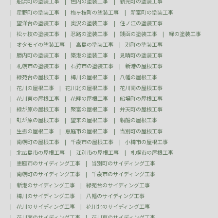
船浜町の塗装工事
色内の塗装工事
新光町の塗装工事
星野町の塗装工事
梅ヶ枝町の塗装工事
新富町の塗装工事
望洋台の塗装工事
奥沢の塗装工事
住ノ江の塗装工事
松ヶ枝の塗装工事
忍路の塗装工事
銭函の塗装工事
緑の塗装工事
オタモイの塗装工事
高島の塗装工事
港町の塗装工事
勝内町の塗装工事
築港の塗装工事
見晴町の塗装工事
札幌市の塗装工事
石狩市の塗装工事
新港の屋根工事
緑苑台の屋根工事
樽川の屋根工事
八幡の屋根工事
花川の屋根工事
花川北の屋根工事
花川南の屋根工事
花川東の屋根工事
花畔の屋根工事
船場町の屋根工事
緑が原の屋根工事
聚富の屋根工事
弁天町の屋根工事
虹が原の屋根工事
望来の屋根工事
親船の屋根工事
生振の屋根工事
恵庭市の屋根工事
当別町の屋根工事
南幌町の屋根工事
千歳市の屋根工事
小樽市の屋根工事
北広島市の屋根工事
江別市の屋根工事
札幌市の屋根工事
恵庭市のサイディング工事
当別町のサイディング工事
南幌町のサイディング工事
千歳市のサイディング工事
新港のサイディング工事
緑苑台のサイディング工事
樽川のサイディング工事
八幡のサイディング工事
花川のサイディング工事
花川北のサイディング工事
花川南のサイディング工事
花川東のサイディング工事