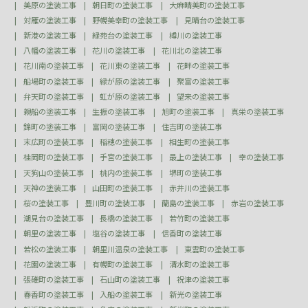
美原の塗装工事
朝日町の塗装工事
大麻晴美町の塗装工事
対雁の塗装工事
野幌美幸町の塗装工事
見晴台の塗装工事
新港の塗装工事
緑苑台の塗装工事
樽川の塗装工事
八幡の塗装工事
花川の塗装工事
花川北の塗装工事
花川南の塗装工事
花川東の塗装工事
花畔の塗装工事
船場町の塗装工事
緑が原の塗装工事
聚富の塗装工事
弁天町の塗装工事
虹が原の塗装工事
望来の塗装工事
親船の塗装工事
生振の塗装工事
旭町の塗装工事
真栄の塗装工事
錦町の塗装工事
富岡の塗装工事
住吉町の塗装工事
末広町の塗装工事
稲穂の塗装工事
相生町の塗装工事
桂岡町の塗装工事
手宮の塗装工事
最上の塗装工事
幸の塗装工事
天狗山の塗装工事
桃内の塗装工事
堺町の塗装工事
天神の塗装工事
山田町の塗装工事
赤井川の塗装工事
桜の塗装工事
豊川町の塗装工事
蘭島の塗装工事
赤岩の塗装工事
潮見台の塗装工事
長橋の塗装工事
若竹町の塗装工事
朝里の塗装工事
塩谷の塗装工事
信香町の塗装工事
若松の塗装工事
朝里川温泉の塗装工事
東雲町の塗装工事
花園の塗装工事
有幌町の塗装工事
清水町の塗装工事
張碓町の塗装工事
石山町の塗装工事
祝津の塗装工事
春香町の塗装工事
入船の塗装工事
新光の塗装工事