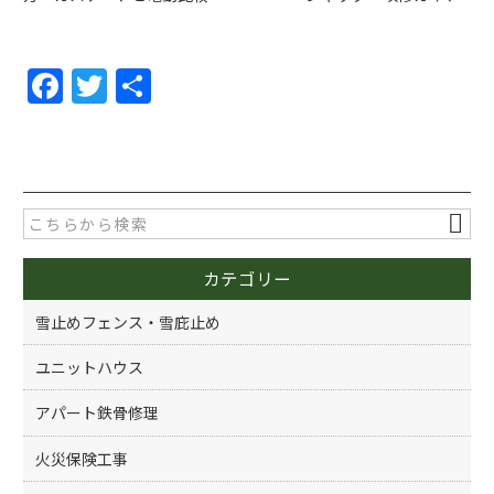
F
T
共
a
w
有
c
itt
e
er
b
o
カテゴリー
o
k
雪止めフェンス・雪庇止め
ユニットハウス
アパート鉄骨修理
火災保険工事