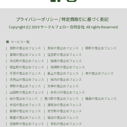
プライバシーポリシー
/
特定商取引に基づく表記
Copyright (C) 2019 サークルフェロー合同会社. All rights Reserved.
サービス一覧
旭町の雪止めフェンス
真栄の雪止めフェンス
錦町の雪止めフェンス
富岡の雪止めフェンス
住吉町の雪止めフェンス
末広町の雪止めフェンス
稲穂の雪止めフェンス
相生町の雪止めフェンス
桂岡町の雪止めフェンス
手宮の雪止めフェンス
最上の雪止めフェンス
幸の雪止めフェンス
天狗山の雪止めフェンス
桃内の雪止めフェンス
堺町の雪止めフェンス
天神の雪止めフェンス
山田町の雪止めフェンス
赤井川の雪止めフェンス
桜の雪止めフェンス
豊川町の雪止めフェンス
蘭島の雪止めフェンス
赤岩の雪止めフェンス
潮見台の雪止めフェンス
長橋の雪止めフェンス
若竹町の雪止めフェンス
朝里の雪止めフェンス
塩谷の雪止めフェンス
信香町の雪止めフェンス
若松の雪止めフェンス