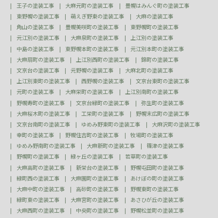
王子の塗装工事
大麻元町の塗装工事
豊幌はみんぐ町の塗装工事
東野幌の塗装工事
萌えぎ野東の塗装工事
大麻の塗装工事
角山の塗装工事
豊幌美咲町の塗装工事
東野幌町の塗装工事
元江別の塗装工事
大麻泉町の塗装工事
上江別の塗装工事
中島の塗装工事
東野幌本町の塗装工事
元江別本町の塗装工事
大麻扇町の塗装工事
上江別西町の塗装工事
錦町の塗装工事
文京台の塗装工事
元野幌の塗装工事
大麻北町の塗装工事
上江別東町の塗装工事
西野幌の塗装工事
文京台東町の塗装工事
元町の塗装工事
大麻栄町の塗装工事
上江別南町の塗装工事
野幌寿町の塗装工事
文京台緑町の塗装工事
弥生町の塗装工事
大麻桜木町の塗装工事
工栄町の塗装工事
野幌末広町の塗装工事
文京台南町の塗装工事
ゆめみ野東町の塗装工事
大麻沢町の塗装工事
幸町の塗装工事
野幌住吉町の塗装工事
牧場町の塗装工事
ゆめみ野南町の塗装工事
大麻新町の塗装工事
篠津の塗装工事
野幌町の塗装工事
緑ヶ丘の塗装工事
若草町の塗装工事
大麻高町の塗装工事
新栄台の塗装工事
野幌屯田町の塗装工事
緑町西の塗装工事
大麻園町の塗装工事
あけぼの町の塗装工事
大麻中町の塗装工事
高砂町の塗装工事
野幌東町の塗装工事
緑町東の塗装工事
大麻宮町の塗装工事
あさひが丘の塗装工事
大麻西町の塗装工事
中央町の塗装工事
野幌松並町の塗装工事