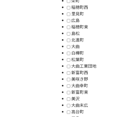
栄町
稲穂町西
里見町
広島
稲穂町東
島松
北進町
大曲
白樺町
松葉町
大曲工業団地
新富町西
美咲き野
大曲幸町
新富町東
美沢
大曲末広
高台町