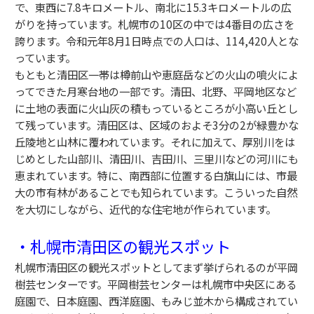
で、東西に7.
8キロメートル、南北に15.
3キロメートルの広
がりを持っています。札幌市の10区の中では
4番目の広さを
誇ります。令和元年8月1日時点での人口は、11
4,420人とな
っています。
もともと清田区一帯は樽前山や恵庭岳などの火山の噴火によ
ってで
きた月寒台地の一部です。清田、北野、平岡地区など
に土地の表面
に火山灰の積もっているところが小高い丘とし
て残っています。
清田区は、区域のおよそ3分の2が緑豊かな
丘陵地と山林に覆われ
ています。それに加えて、厚別川をは
じめとした山部川、清田川、
吉田川、三里川などの河川にも
恵まれています。特に、
南西部に位置する白旗山には、市最
大の市有林があることでも知ら
れています。こういった自然
を大切にしながら、近代的な住宅地が
作られています。
・札幌市清田区の観光スポット
札幌市清田区の観光スポットとしてまず挙げられるのが平岡
樹芸セ
ンターです。平岡樹芸センターは札幌市中央区にある
庭園で、
日本庭園、西洋庭園、もみじ並木から構成されてい