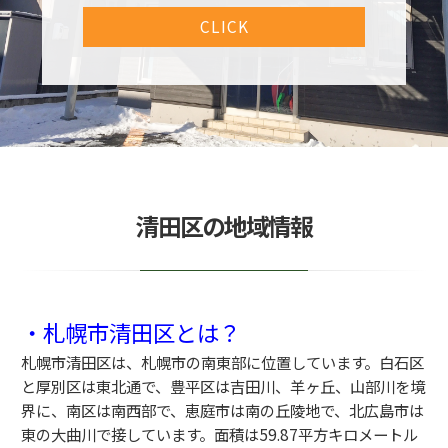
CLICK
清田区の地域情報
・札幌市清田区とは？
札幌市清田区は、札幌市の南東部に位置しています。白石区
と厚別
区は東北通で、豊平区は吉田川、羊ヶ丘、山部川を境
界に、南区は
南西部で、恵庭市は南の丘陵地で、北広島市は
東の大曲川で接して
います。面積は59.87平方キロメートル