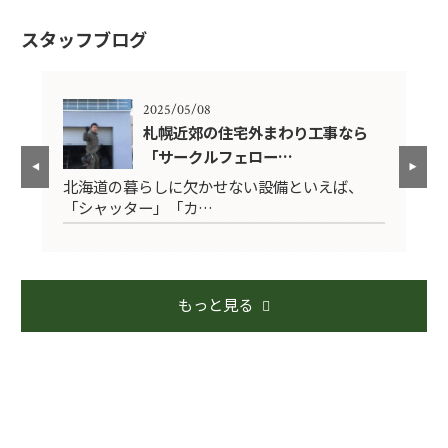
スタッフブログ
2025/05/08
札幌近郊の住宅外まわり工事なら
「サークルフェロー…
5年
北海道の暮らしに欠かせない設備といえば、
〜
「シャッター」「カ…
で
もっと見る