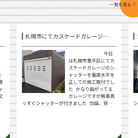
一覧を見る
札幌市にてカスケードガレージ…
今日
前
は札幌市豊平区にてカ
スケードガレージのシ
日
ャッターを垂直水平を
険
正しての施工取付でし
ャ
た かなり曲がってる
文
ガレージですが無事真
シ
っすぐシャッターが付きました 勿論、背…