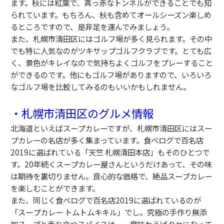
ます。秋には紅
葉で、真っ赤なトンネルができることでも知
られています。
もちろん、秋も含めてオールシーズン楽しめ
るところですので、
是非足を運んでみましょう。
また、札幌市清田区にはゴルフ場が多く見られます。
その中
でも特に人気なのがツキサップゴルフクラブです。
とても広
く、
景色がキレイなので気持ちよくゴルフをプレーすること
ができるの
です。他にもゴルフ場がありますので、いろいろ
なゴルフ場を比較
してみるのもいいかもしれません。
・札幌市清田区のグルメ情報
北海道といえばスープカレーですが、
札幌市清田区にはスー
プカレーの名店が多く集まっています。
食べログで百名店
2019に選ばれている「天竺 札幌清田本店」
もそのひとつで
す。
20年続くスープカレー屋さんというだけあって、
その味
は期待を裏切りません。良心的な価格で、
絶品スープカレー
を楽しむことができます。
また、同じく食べログで百名店2019に選ばれているのが
「スー
プカレー トムトムキキル」でし。究極の手作り無添