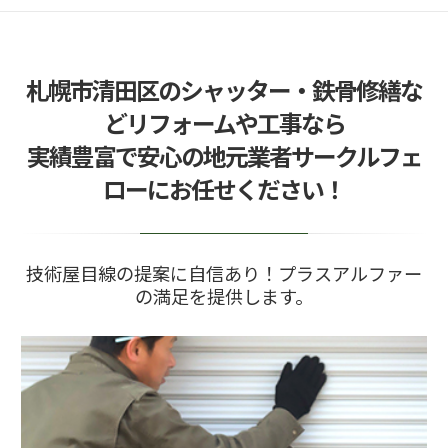
2025/06/18
地域の「暮らしインフラ」を守り抜くために ―
サークルフェロー…
札幌市清田区のシャッター・鉄骨修繕な
2025/06/02
札幌でのアパート鉄骨階段修理のポイント
どリフォームや工事なら
2025/06/01
実績豊富で安心の地元業者サークルフェ
鉄骨階段修理の必要性とその手順を解説
ローにお任せください！
2026/05/22
今期に中川製作所を建てたい方！急げ
技術屋目線の提案に自信あり！プラスアルファー
の満足を提供します。