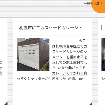
一覧を見る
札幌市にてカスケードガレージ…
今日
前
は札幌市豊平区にてカ
スケードガレージのシ
日
ャッターを垂直水平を
険
正しての施工取付でし
ャ
た かなり曲がってる
文
ガレージですが無事真
シ
っすぐシャッターが付きました 勿論、背…