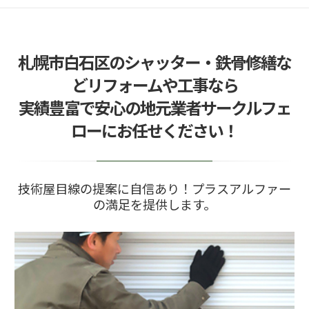
2025/06/18
地域の「暮らしインフラ」を守り抜くために ―
サークルフェロー…
札幌市白石区のシャッター・鉄骨修繕な
2025/06/02
札幌でのアパート鉄骨階段修理のポイント
どリフォームや工事なら
2025/06/01
実績豊富で安心の地元業者サークルフェ
鉄骨階段修理の必要性とその手順を解説
ローにお任せください！
2026/05/22
今期に中川製作所を建てたい方！急げ
技術屋目線の提案に自信あり！プラスアルファー
の満足を提供します。