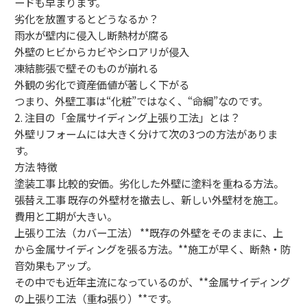
ードも早まります。
劣化を放置するとどうなるか？
雨水が壁内に侵入し断熱材が腐る
外壁のヒビからカビやシロアリが侵入
凍結膨張で壁そのものが崩れる
外観の劣化で資産価値が著しく下がる
つまり、外壁工事は“化粧”ではなく、“命綱”なのです。
2. 注目の「金属サイディング上張り工法」とは？
外壁リフォームには大きく分けて次の3つの方法がありま
す。
方法 特徴
塗装工事 比較的安価。劣化した外壁に塗料を重ねる方法。
張替え工事 既存の外壁材を撤去し、新しい外壁材を施工。
費用と工期が大きい。
上張り工法（カバー工法） **既存の外壁をそのままに、上
から金属サイディングを張る方法。**施工が早く、断熱・防
音効果もアップ。
その中でも近年主流になっているのが、**金属サイディング
の上張り工法（重ね張り）**です。