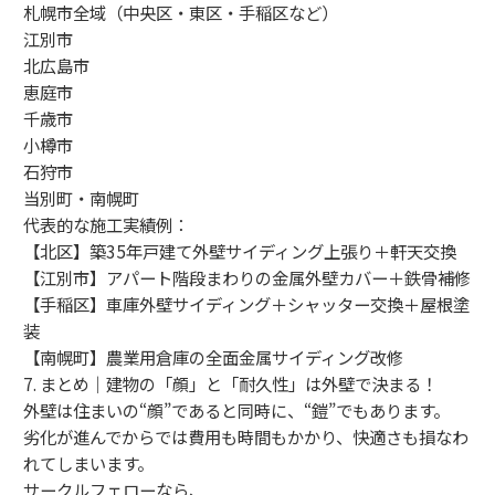
札幌市全域（中央区・東区・手稲区など）
江別市
北広島市
恵庭市
千歳市
小樽市
石狩市
当別町・南幌町
代表的な施工実績例：
【北区】築35年戸建て外壁サイディング上張り＋軒天交換
【江別市】アパート階段まわりの金属外壁カバー＋鉄骨補修
【手稲区】車庫外壁サイディング＋シャッター交換＋屋根塗
装
【南幌町】農業用倉庫の全面金属サイディング改修
7. まとめ｜建物の「顔」と「耐久性」は外壁で決まる！
外壁は住まいの“顔”であると同時に、“鎧”でもあります。
劣化が進んでからでは費用も時間もかかり、快適さも損なわ
れてしまいます。
サークルフェローなら、