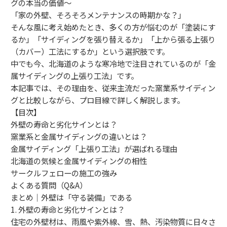
グの本当の価値～
「家の外壁、そろそろメンテナンスの時期かな？」
そんな風に考え始めたとき、多くの方が悩むのが「塗装にす
るか」「サイディングを張り替えるか」「上から張る上張り
（カバー）工法にするか」という選択肢です。
中でも今、北海道のような寒冷地で注目されているのが「金
属サイディングの上張り工法」です。
本記事では、その理由を、従来主流だった窯業系サイディン
グと比較しながら、プロ目線で詳しく解説します。
【目次】
外壁の寿命と劣化サインとは？
窯業系と金属サイディングの違いとは？
金属サイディング「上張り工法」が選ばれる理由
北海道の気候と金属サイディングの相性
サークルフェローの施工の強み
よくある質問（Q&A）
まとめ｜外壁は「守る装備」である
1. 外壁の寿命と劣化サインとは？
住宅の外壁材は、雨風や紫外線、雪、熱、汚染物質に日々さ