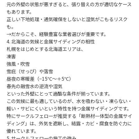
元の外壁の状態が悪すぎると、張り替えの方が適切なケース
もあります。
正しい下地処理・通気確保をしないと湿気がこもるリスク
も。
→だからこそ、経験豊富な業者選びが重要です。
4. 北海道の気候と金属サイディングの相性
札幌をはじめとする北海道エリアは、
凍害
強風・吹雪
雪庇（せっぴ）や落雪
昼夜の寒暖差（−15℃〜＋5℃）
春先の融雪水の逆流や湿気
といった外壁にとって過酷な条件が揃っています。
この気候に最も適しているのが、水を吸わない・凍らない・
軽い・サビにくいという特性を持つ金属サイディングです。
特にサークルフェローが推奨する「断熱材一体型の金属サイ
ディング」は、外気を遮断し、結露・カビ・腐食を防ぐ力に
優れています。
5. サークルフェローの施工の強み