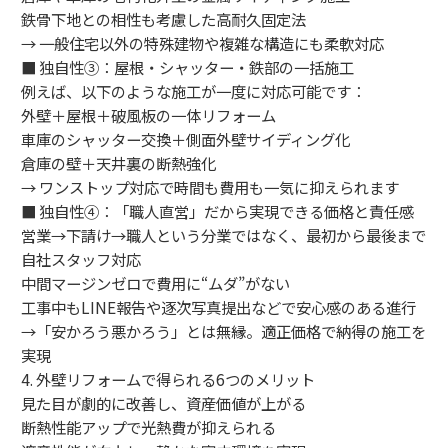
鉄骨下地との相性も考慮した高耐久固定法
→ 一般住宅以外の特殊建物や複雑な構造にも柔軟対応
■ 独自性③：屋根・シャッター・鉄部の一括施工
例えば、以下のような施工が一度に対応可能です：
外壁＋屋根＋破風板の一体リフォーム
車庫のシャッター交換＋側面外壁サイディング化
倉庫の壁＋天井裏の断熱強化
→ ワンストップ対応で時間も費用も一気に抑えられます
■ 独自性④：「職人直営」だから実現できる価格と責任感
営業→下請け→職人という分業ではなく、最初から最後まで
自社スタッフ対応
中間マージンゼロで費用に“ムダ”がない
工事中もLINE報告や逐次写真提出などで安心感のある進行
→「安かろう悪かろう」とは無縁。適正価格で納得の施工を
実現
4. 外壁リフォームで得られる6つのメリット
見た目が劇的に改善し、資産価値が上がる
断熱性能アップで光熱費が抑えられる