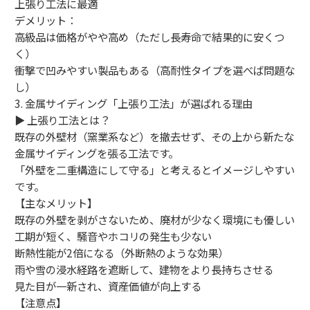
上張り工法に最適
デメリット：
高級品は価格がやや高め（ただし長寿命で結果的に安くつ
く）
衝撃で凹みやすい製品もある（高耐性タイプを選べば問題な
し）
3. 金属サイディング「上張り工法」が選ばれる理由
▶ 上張り工法とは？
既存の外壁材（窯業系など）を撤去せず、その上から新たな
金属サイディングを張る工法です。
「外壁を二重構造にして守る」と考えるとイメージしやすい
です。
【主なメリット】
既存の外壁を剥がさないため、廃材が少なく環境にも優しい
工期が短く、騒音やホコリの発生も少ない
断熱性能が2倍になる（外断熱のような効果）
雨や雪の浸水経路を遮断して、建物をより長持ちさせる
見た目が一新され、資産価値が向上する
【注意点】