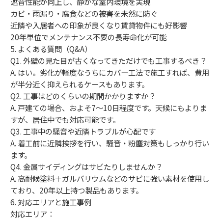
遮音性能が向上し、静かな室内環境を実現
カビ・雨漏り・腐食などの被害を未然に防ぐ
近隣や入居者への印象が良くなり賃貸物件にも好影響
20年単位でメンテナンス不要の長寿命化が可能
5. よくある質問（Q&A）
Q1. 外壁の見た目が古くなってきただけでも工事するべき？
A. はい。劣化が軽度なうちにカバー工法で施工すれば、費用
が半分近く抑えられるケースもあります。
Q2. 工事はどのくらいの期間かかりますか？
A. 戸建ての場合、およそ7〜10日程度です。天候にもよりま
すが、居住中でも対応可能です。
Q3. 工事中の騒音や近隣トラブルが心配です
A. 着工前に近隣挨拶を行い、騒音・粉塵対策もしっかり行い
ます。
Q4. 金属サイディングはサビたりしませんか？
A. 高耐候塗料＋ガルバリウムなどのサビに強い素材を使用し
ており、20年以上持つ製品もあります。
6. 対応エリアと施工事例
対応エリア：