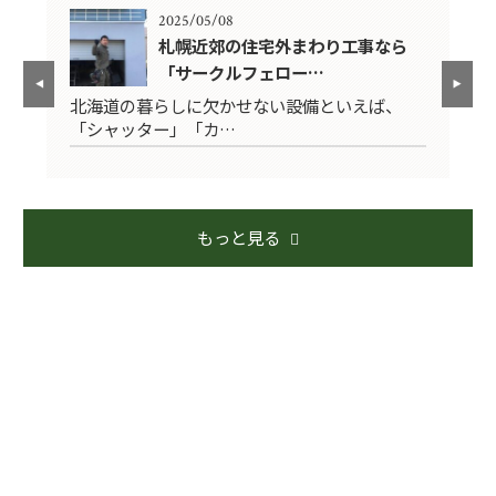
2025/05/08
札幌近郊の住宅外まわり工事なら
「サークルフェロー…
5年
北海道の暮らしに欠かせない設備といえば、
〜
「シャッター」「カ…
で
もっと見る