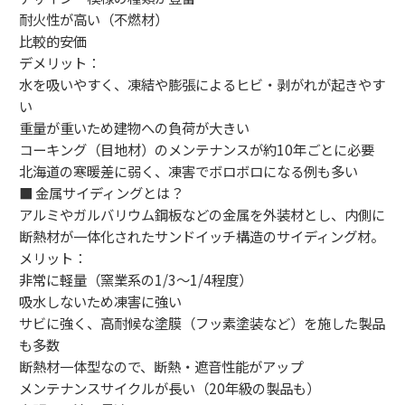
耐火性が高い（不燃材）
比較的安価
デメリット：
水を吸いやすく、凍結や膨張によるヒビ・剥がれが起きやす
い
重量が重いため建物への負荷が大きい
コーキング（目地材）のメンテナンスが約10年ごとに必要
北海道の寒暖差に弱く、凍害でボロボロになる例も多い
■ 金属サイディングとは？
アルミやガルバリウム鋼板などの金属を外装材とし、内側に
断熱材が一体化されたサンドイッチ構造のサイディング材。
メリット：
非常に軽量（窯業系の1/3～1/4程度）
吸水しないため凍害に強い
サビに強く、高耐候な塗膜（フッ素塗装など）を施した製品
も多数
断熱材一体型なので、断熱・遮音性能がアップ
メンテナンスサイクルが長い（20年級の製品も）