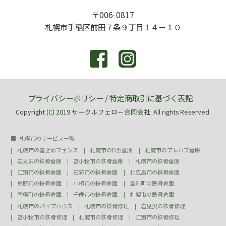
〒006-0817
札幌市手稲区前田７条９丁目１４－１０
プライバシーポリシー
/
特定商取引に基づく表記
Copyright (C) 2019 サークルフェロー合同会社. All rights Reserved.
札幌市のサービス一覧
札幌市の雪止めフェンス
札幌市のD型倉庫
札幌市のプレハブ倉庫
岩見沢の鉄骨倉庫
苫小牧市の鉄骨倉庫
札幌市の鉄骨倉庫
江別市の鉄骨倉庫
石狩市の鉄骨倉庫
北広島市の鉄骨倉庫
恵庭市の鉄骨倉庫
小樽市の鉄骨倉庫
当別町の鉄骨倉庫
南幌町の鉄骨倉庫
千歳市の鉄骨倉庫
札幌市の鉄骨倉庫
札幌市のパイプハウス
札幌市の鉄骨修理
岩見沢の鉄骨修理
苫小牧市の鉄骨修理
札幌市の鉄骨修理
江別市の鉄骨修理