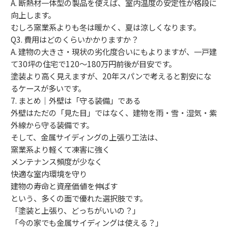
A. 断熱材一体型の製品を使えば、室内温度の安定性が格段に
向上します。
むしろ窯業系よりも冬は暖かく、夏は涼しくなります。
Q3. 費用はどのくらいかかりますか？
A. 建物の大きさ・現状の劣化度合いにもよりますが、一戸建
て30坪の住宅で120〜180万円前後が目安です。
塗装より高く見えますが、20年スパンで考えると割安にな
るケースが多いです。
7. まとめ｜外壁は「守る装備」である
外壁はただの「見た目」ではなく、建物を雨・雪・湿気・紫
外線から守る装備です。
そして、金属サイディングの上張り工法は、
窯業系より軽くて凍害に強く
メンテナンス頻度が少なく
快適な室内環境を守り
建物の寿命と資産価値を伸ばす
という、多くの面で優れた選択肢です。
「塗装と上張り、どっちがいいの？」
「今の家でも金属サイディングは使える？」