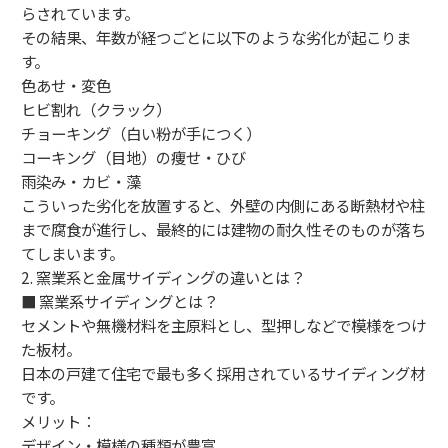
らされています。
その結果、年数が経つごとに以下のような劣化が起こりま
す。
色あせ・変色
ヒビ割れ（クラック）
チョーキング（白い粉が手につく）
コーキング（目地）の痩せ・ひび
雨染み・カビ・藻
こういった劣化を放置すると、外壁の内側にある断熱材や柱
まで腐食が進行し、最終的には建物の耐久性そのものが落ち
てしまいます。
2. 窯業系と金属サイディングの違いとは？
■ 窯業系サイディングとは？
セメントや無機材料を主原料とし、型押しなどで模様をつけ
た板材。
日本の戸建て住宅で最も多く採用されているサイディング材
です。
メリット：
デザイン・模様の種類が豊富