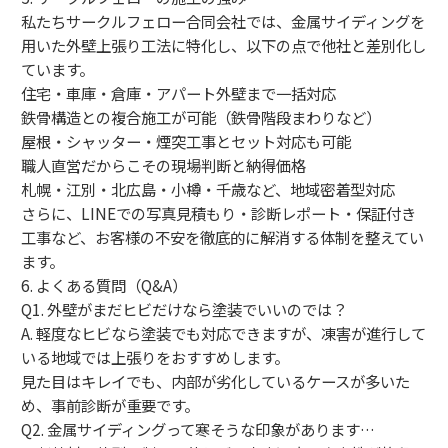
私たちサークルフェロー合同会社では、金属サイディングを
用いた外壁上張り工法に特化し、以下の点で他社と差別化し
ています。
住宅・車庫・倉庫・アパート外壁まで一括対応
鉄骨構造との複合施工が可能（鉄骨階段まわりなど）
屋根・シャッター・煙突工事とセット対応も可能
職人直営だからこその現場判断と納得価格
札幌・江別・北広島・小樽・千歳など、地域密着型対応
さらに、LINEでの写真見積もり・診断レポート・保証付き
工事など、お客様の不安を徹底的に解消する体制を整えてい
ます。
6. よくある質問（Q&A）
Q1. 外壁がまだヒビだけなら塗装でいいのでは？
A. 軽度なヒビなら塗装でも対応できますが、凍害が進行して
いる地域では上張りをおすすめします。
見た目はキレイでも、内部が劣化しているケースが多いた
め、事前診断が重要です。
Q2. 金属サイディングって寒そうな印象があります…