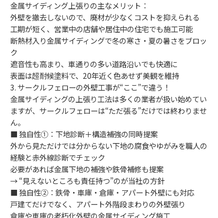
金属サイディング上張りの主なメリット：
外壁を撤去しないので、廃材が少なくコストを抑えられる
工期が短く、営業中の店舗や居住中の住宅でも施工可能
断熱材入り金属サイディングで冬の寒さ・夏の暑さをブロッ
ク
遮音性も高まり、車通りの多い道路沿いでも快適に
表面は超耐候塗料で、20年近く色あせず美観を維持
3. サークルフェローの外壁工事が“ここ”で違う！
金属サイディングの上張り工法は多くの業者が扱い始めてい
ますが、サークルフェローは“ただ張る”だけでは終わりませ
ん。
■ 独自性①：下地診断＋構造補強の同時提案
外から見ただけでは分からない下地の腐食やゆがみを職人の
経験と赤外線診断でチェック
必要があれば金属下地の補強や鉄骨補修も提案
→ “見えないところも責任持つ”のが当社の方針
■ 独自性②：鉄骨・車庫・倉庫・アパート外壁にも対応
戸建てだけでなく、アパート外階段まわりの外壁張り
倉庫や車庫の老朽化外壁の金属サイディング施工