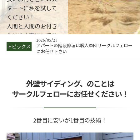
2025/06/01
タートに私を試して
鉄骨階段修理の必要性とその手順を解説
ください！
2026/05/22
人間と人間のお付き
今期に中川製作所を建てたい方！急げ
合いを大事にしてま
2026/05/21
す
アパートの階段修理は職人軍団サークルフェロー
トピックス
にお任せ下さい
車庫の屋根、住宅の屋
2025/06/18
地域の「暮らしインフラ」を守り抜くために ―
根、倉庫の屋根はサーク
サークルフェロー…
ルフェロー合同会社へ
外壁サイディング、のことは
2025/06/02
札幌でのアパート鉄骨階段修理のポイント
サークルフェローにお任せください！
2025/06/01
鉄骨階段修理の必要性とその手順を解説
2番目に安いが1番目の技術！
2026/05/22
今期に中川製作所を建てたい方！急げ