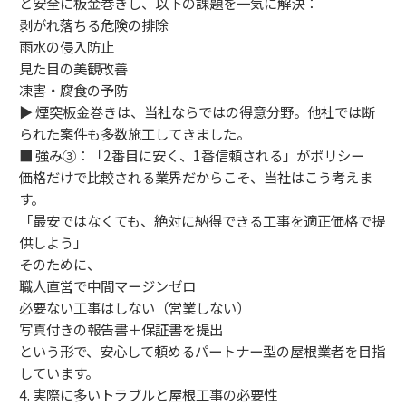
と安全に板金巻きし、以下の課題を一気に解決：
剥がれ落ちる危険の排除
雨水の侵入防止
見た目の美観改善
凍害・腐食の予防
▶︎ 煙突板金巻きは、当社ならではの得意分野。他社では断
られた案件も多数施工してきました。
■ 強み③：「2番目に安く、1番信頼される」がポリシー
価格だけで比較される業界だからこそ、当社はこう考えま
す。
「最安ではなくても、絶対に納得できる工事を適正価格で提
供しよう」
そのために、
職人直営で中間マージンゼロ
必要ない工事はしない（営業しない）
写真付きの報告書＋保証書を提出
という形で、安心して頼めるパートナー型の屋根業者を目指
しています。
4. 実際に多いトラブルと屋根工事の必要性