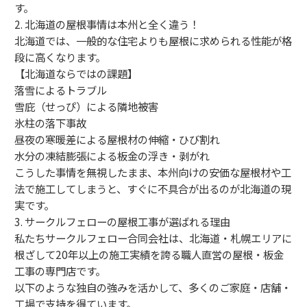
す。
2. 北海道の屋根事情は本州と全く違う！
北海道では、一般的な住宅よりも屋根に求められる性能が格
段に高くなります。
【北海道ならではの課題】
落雪によるトラブル
雪庇（せっぴ）による隣地被害
氷柱の落下事故
昼夜の寒暖差による屋根材の伸縮・ひび割れ
水分の凍結膨張による板金の浮き・剥がれ
こうした事情を無視したまま、本州向けの安価な屋根材や工
法で施工してしまうと、すぐに不具合が出るのが北海道の現
実です。
3. サークルフェローの屋根工事が選ばれる理由
私たちサークルフェロー合同会社は、北海道・札幌エリアに
根ざして20年以上の施工実績を誇る職人直営の屋根・板金
工事の専門店です。
以下のような独自の強みを活かして、多くのご家庭・店舗・
工場で支持を得ています。