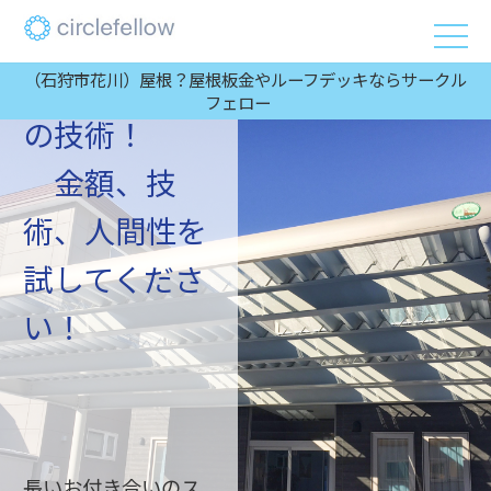
事）2番目に
安いが1番目
（石狩市花川）屋根？屋根板金やルーフデッキならサークル
フェロー
の技術！
金額、技
術、人間性を
試してくださ
い！
2025/06/01
鉄骨階段修理の必要性とその手順を解説
長いお付き合いのス