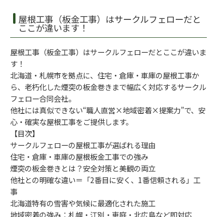
屋根工事（板金工事）はサークルフェローだと
ここが違います！
屋根工事（板金工事）はサークルフェローだとここが違いま
す！
北海道・札幌市を拠点に、住宅・倉庫・車庫の屋根工事か
ら、老朽化した煙突の板金巻きまで幅広く対応するサークル
フェロー合同会社。
他社には真似できない“職人直営×地域密着×提案力”で、安
心・確実な屋根工事をご提供します。
【目次】
サークルフェローの屋根工事が選ばれる理由
住宅・倉庫・車庫の屋根板金工事での強み
煙突の板金巻きとは？安全対策と美観の両立
他社との明確な違い＝「2番目に安く、1番信頼される」工
事
北海道特有の雪害や気候に最適化された施工
地域密着の強み：札幌・江別・恵庭・北広島など即対応