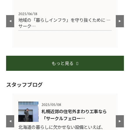
2025/06/18
202
ウ
地域の「暮らしインフラ」を守り抜くために ―
【
サーク…
危
もっと見る
スタッフブログ
2025/05/08
札幌近郊の住宅外まわり工事なら
「サークルフェロー…
5年
北海道の暮らしに欠かせない設備といえば、
〜