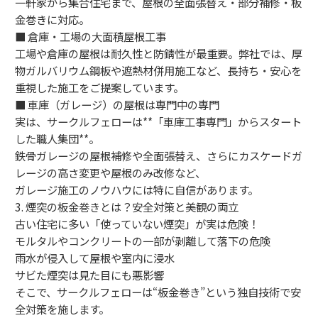
一軒家から集合住宅まで、屋根の全面張替え・部分補修・板
金巻きに対応。
■ 倉庫・工場の大面積屋根工事
工場や倉庫の屋根は耐久性と防錆性が最重要。弊社では、厚
物ガルバリウム鋼板や遮熱材併用施工など、長持ち・安心を
重視した施工をご提案しています。
■ 車庫（ガレージ）の屋根は専門中の専門
実は、サークルフェローは**「車庫工事専門」からスタート
した職人集団**。
鉄骨ガレージの屋根補修や全面張替え、さらにカスケードガ
レージの高さ変更や屋根のみ改修など、
ガレージ施工のノウハウには特に自信があります。
3. 煙突の板金巻きとは？安全対策と美観の両立
古い住宅に多い「使っていない煙突」が実は危険！
モルタルやコンクリートの一部が剥離して落下の危険
雨水が侵入して屋根や室内に浸水
サビた煙突は見た目にも悪影響
そこで、サークルフェローは“板金巻き”という独自技術で安
全対策を施します。