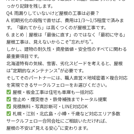
っかり記録を残します。
Q4. 雨漏りしていないけど屋根の工事は必要？
A. 初期劣化の段階で直せば、費用は1/3〜1/5程度で済みま
す。「壊れてから」は高くつくのが屋根工事です。
6. まとめ｜屋根は「最後に直す」のではなく「最初に守る」
屋根工事は、見えないからこそ“忘れがち”。
しかし、建物の耐久性・資産価値・安全性のすべてに関わる
最重要項目です。
北海道特有の気候、雪害、劣化スピードを考えると、屋根
は“定期的なメンテナンス”が必要です。
そしてそのパートナーには、職人直営×地域密着×複合対応
を実現できるサークルフェローをお選びください。
屋根・板金工事は住宅も車庫も一括対応
雪止め・煙突巻き・鉄骨補強までトータル提案
見積無料・写真診断可・LINE対応OK
札幌・江別・北広島・小樽・千歳など対応エリア多数
サークルフェロー合同会社にご相談いただければ、
屋根の不安は“見える安心”に変わります。