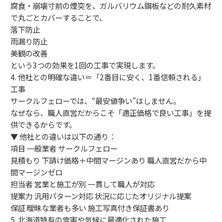
腐食・崩壊寸前の煙突を、ガルバリウム鋼板などの耐久素材
で丸ごとカバーすることで、
落下防止
雨漏り防止
美観の改善
という3つの効果を1回の工事で実現します。
4. 他社との明確な違い＝「2番目に安く、1番信頼される」
工事
サークルフェローでは、“最安値争い”はしません。
なぜなら、職人直営だからこそ「適正価格で良い工事」を提
供できるからです。
▼ 他社との違いは以下の通り：
項目 一般業者 サークルフェロー
見積もり 下請け価格＋中間マージンあり 職人直営だから中
間マージンゼロ
担当者 営業と施工が別 一貫して職人が対応
提案力 汎用パターン対応 状況に応じたオリジナル提案
保証 曖昧な業者も多い 施工写真付き保証書あり
5. 北海道特有の雪害や気候に最適化された施工