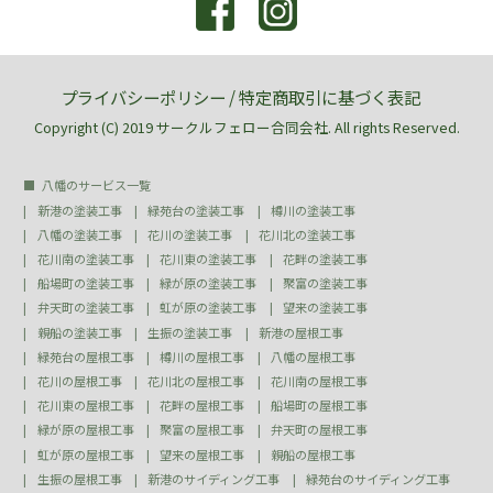
プライバシーポリシー
/
特定商取引に基づく表記
Copyright (C) 2019 サークルフェロー合同会社. All rights Reserved.
八幡のサービス一覧
新港の塗装工事
緑苑台の塗装工事
樽川の塗装工事
八幡の塗装工事
花川の塗装工事
花川北の塗装工事
花川南の塗装工事
花川東の塗装工事
花畔の塗装工事
船場町の塗装工事
緑が原の塗装工事
聚富の塗装工事
弁天町の塗装工事
虹が原の塗装工事
望来の塗装工事
親船の塗装工事
生振の塗装工事
新港の屋根工事
緑苑台の屋根工事
樽川の屋根工事
八幡の屋根工事
花川の屋根工事
花川北の屋根工事
花川南の屋根工事
花川東の屋根工事
花畔の屋根工事
船場町の屋根工事
緑が原の屋根工事
聚富の屋根工事
弁天町の屋根工事
虹が原の屋根工事
望来の屋根工事
親船の屋根工事
生振の屋根工事
新港のサイディング工事
緑苑台のサイディング工事