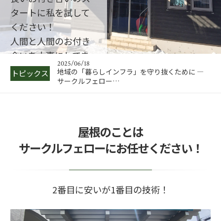
2026/05/22
タートに私を試して
今期に中川製作所を建てたい方！急げ
ください！
2026/05/21
人間と人間のお付き
アパートの階段修理は職人軍団サークルフェロー
にお任せ下さい
合いを大事にしてま
2025/06/18
す
地域の「暮らしインフラ」を守り抜くために ―
トピックス
サークルフェロー…
車庫の屋根、住宅の屋
2025/06/02
根、倉庫の屋根はサーク
札幌でのアパート鉄骨階段修理のポイント
ルフェロー合同会社へ
屋根のことは
2025/06/01
鉄骨階段修理の必要性とその手順を解説
サークルフェローにお任せください！
2026/05/22
今期に中川製作所を建てたい方！急げ
2番目に安いが1番目の技術！