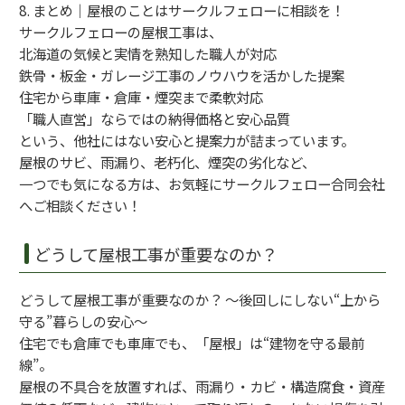
8. まとめ｜屋根のことはサークルフェローに相談を！
サークルフェローの屋根工事は、
北海道の気候と実情を熟知した職人が対応
鉄骨・板金・ガレージ工事のノウハウを活かした提案
住宅から車庫・倉庫・煙突まで柔軟対応
「職人直営」ならではの納得価格と安心品質
という、他社にはない安心と提案力が詰まっています。
屋根のサビ、雨漏り、老朽化、煙突の劣化など、
一つでも気になる方は、お気軽にサークルフェロー合同会社
へご相談ください！
どうして屋根工事が重要なのか？
どうして屋根工事が重要なのか？ 〜後回しにしない“上から
守る”暮らしの安心〜
住宅でも倉庫でも車庫でも、「屋根」は“建物を守る最前
線”。
屋根の不具合を放置すれば、雨漏り・カビ・構造腐食・資産