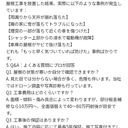
屋根工事を放置した結果、実際に以下のような事例が発生し
ています：
【雨漏りから天井が崩れ落ちた】
【隣の家に雪が落ちてトラブルになった】
【煙突の一部が落ちて近くの車を傷つけた】
【シャッター上部からの浸水で電動機が故障】
【車庫の屋根がサビで抜け落ちた】
どれも「もっと早く気づいていれば防げた」事例ばかりで
す。
5. Q&A：よくある質問にプロが回答
Q1. 屋根の状態が悪いか自分で確認できますか？
A. 見た目では分からない場合が多く、危険も伴います。当社
ではドローン調査や写真診断も行っています。
Q2. 工事費用はどのくらいですか？
A. 面積・傾斜・傷み具合によって変わりますが、部分板金補
修なら10万円〜、全面張替えで40〜80万円前後が目安で
す。
Q3. 工事後の保証はありますか？
A. はい。施工内容に応じて最長5年保証。施工写真付きでし