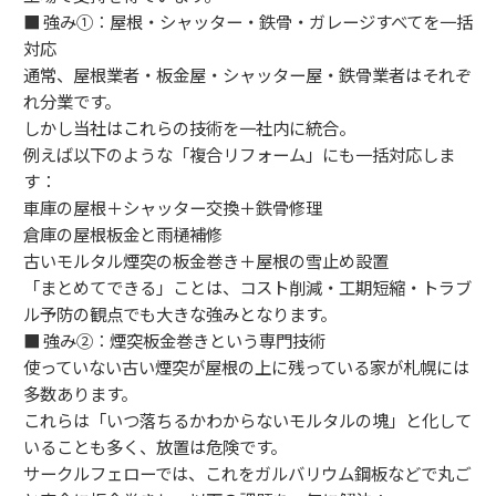
■ 強み①：屋根・シャッター・鉄骨・ガレージすべてを一括
対応
通常、屋根業者・板金屋・シャッター屋・鉄骨業者はそれぞ
れ分業です。
しかし当社はこれらの技術を一社内に統合。
例えば以下のような「複合リフォーム」にも一括対応しま
す：
車庫の屋根＋シャッター交換＋鉄骨修理
倉庫の屋根板金と雨樋補修
古いモルタル煙突の板金巻き＋屋根の雪止め設置
「まとめてできる」ことは、コスト削減・工期短縮・トラブ
ル予防の観点でも大きな強みとなります。
■ 強み②：煙突板金巻きという専門技術
使っていない古い煙突が屋根の上に残っている家が札幌には
多数あります。
これらは「いつ落ちるかわからないモルタルの塊」と化して
いることも多く、放置は危険です。
サークルフェローでは、これをガルバリウム鋼板などで丸ご