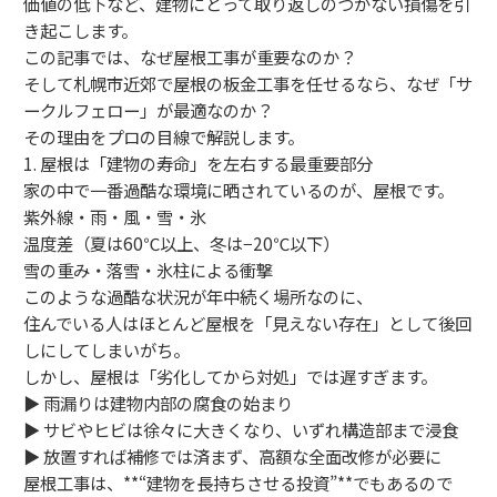
価値の低下など、建物にとって取り返しのつかない損傷を引
き起こします。
この記事では、なぜ屋根工事が重要なのか？
そして札幌市近郊で屋根の板金工事を任せるなら、なぜ「サ
ークルフェロー」が最適なのか？
その理由をプロの目線で解説します。
1. 屋根は「建物の寿命」を左右する最重要部分
家の中で一番過酷な環境に晒されているのが、屋根です。
紫外線・雨・風・雪・氷
温度差（夏は60℃以上、冬は−20℃以下）
雪の重み・落雪・氷柱による衝撃
このような過酷な状況が年中続く場所なのに、
住んでいる人はほとんど屋根を「見えない存在」として後回
しにしてしまいがち。
しかし、屋根は「劣化してから対処」では遅すぎます。
▶︎ 雨漏りは建物内部の腐食の始まり
▶︎ サビやヒビは徐々に大きくなり、いずれ構造部まで浸食
▶︎ 放置すれば補修では済まず、高額な全面改修が必要に
屋根工事は、**“建物を長持ちさせる投資”**でもあるので