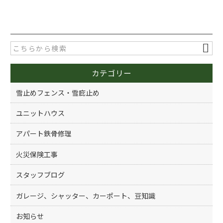
a
w
有
c
itt
e
er
b
o
カテゴリー
o
k
雪止めフェンス・雪庇止め
ユニットハウス
アパート鉄骨修理
火災保険工事
スタッフブログ
ガレージ、シャッター、カーポート、豆知識
お知らせ