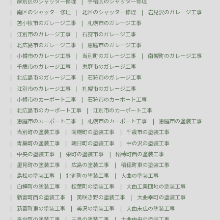
厚別区のシャッター修理
手稲区のシャッター修理
南区のシャッター修理
北区のシャッター修理
岩見沢のガレージ工事
苫小牧市のガレージ工事
札幌市のガレージ工事
江別市のガレージ工事
石狩市のガレージ工事
北広島市のガレージ工事
恵庭市のガレージ工事
小樽市のガレージ工事
当別町のガレージ工事
南幌町のガレージ工事
千歳市のガレージ工事
恵庭市のガレージ工事
北広島市のガレージ工事
石狩市のガレージ工事
江別市のガレージ工事
札幌市のガレージ工事
小樽市のカーポート工事
石狩市のカーポート工事
北広島市のカーポート工事
江別市のカーポート工事
恵庭市のカーポート工事
札幌市のカーポート工事
恵庭市の塗装工事
当別町の塗装工事
南幌町の塗装工事
千歳市の塗装工事
青葉町の塗装工事
朝日町の塗装工事
中の沢の塗装工事
中央の塗装工事
栄町の塗装工事
稲穂町西の塗装工事
里見町の塗装工事
広島の塗装工事
稲穂町東の塗装工事
島松の塗装工事
北進町の塗装工事
大曲の塗装工事
白樺町の塗装工事
松葉町の塗装工事
大曲工業団地の塗装工事
新富町西の塗装工事
美咲き野の塗装工事
大曲幸町の塗装工事
新富町東の塗装工事
美沢の塗装工事
大曲末広の塗装工事
高台町の塗装工事
三島の塗装工事
大曲中央の塗装工事