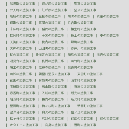
船場町の塗装工事
緑が原の塗装工事
聚富の塗装工事
弁天町の塗装工事
虹が原の塗装工事
望来の塗装工事
親船の塗装工事
生振の塗装工事
旭町の塗装工事
真栄の塗装工事
錦町の塗装工事
富岡の塗装工事
住吉町の塗装工事
末広町の塗装工事
稲穂の塗装工事
相生町の塗装工事
桂岡町の塗装工事
手宮の塗装工事
最上の塗装工事
幸の塗装工事
天狗山の塗装工事
桃内の塗装工事
堺町の塗装工事
天神の塗装工事
山田町の塗装工事
赤井川の塗装工事
桜の塗装工事
豊川町の塗装工事
蘭島の塗装工事
赤岩の塗装工事
潮見台の塗装工事
長橋の塗装工事
若竹町の塗装工事
朝里の塗装工事
塩谷の塗装工事
信香町の塗装工事
若松の塗装工事
朝里川温泉の塗装工事
東雲町の塗装工事
花園の塗装工事
有幌町の塗装工事
清水町の塗装工事
張碓町の塗装工事
石山町の塗装工事
祝津の塗装工事
春香町の塗装工事
入船の塗装工事
新光の塗装工事
船浜町の塗装工事
色内の塗装工事
新光町の塗装工事
星野町の塗装工事
梅ヶ枝町の塗装工事
新富町の塗装工事
望洋台の塗装工事
奥沢の塗装工事
住ノ江の塗装工事
松ヶ枝の塗装工事
忍路の塗装工事
銭函の塗装工事
緑の塗装工事
オタモイの塗装工事
高島の塗装工事
港町の塗装工事