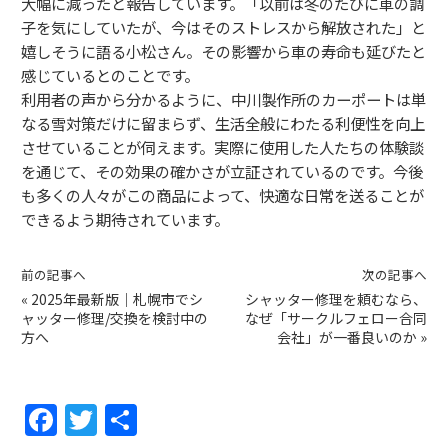
大幅に減ったと報告しています。「以前は冬のたびに車の調
子を気にしていたが、今はそのストレスから解放された」と
嬉しそうに語る小松さん。その影響から車の寿命も延びたと
感じているとのことです。
利用者の声から分かるように、中川製作所のカーポートは単
なる雪対策だけに留まらず、生活全般にわたる利便性を向上
させていることが伺えます。実際に使用した人たちの体験談
を通じて、その効果の確かさが立証されているのです。今後
も多くの人々がこの商品によって、快適な日常を送ることが
できるよう期待されています。
前の記事へ
次の記事へ
«
2025年最新版｜札幌市でシ
シャッター修理を頼むなら、
ャッター修理/交換を検討中の
なぜ「サークルフェロー合同
方へ
会社」が一番良いのか
»
F
T
共