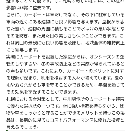
避することが可能です。特に札幌の厳しい冬には、この種の
影響は非常に重要です。
さらに、カーポートは車だけでなく、その下に駐車している
車両の近くにある建物にも良い影響を与えます。屋根から落
ちた雪が、建物の周囲に積もることで水はけの悪い状態とな
るのを防ぎ、また見た目の美しさも保つことができます。こ
れは周囲の景観にも良い影響を及ぼし、地域全体の維持向上
にも寄与します。
実際にカーポートを設置した家庭からは、オンシーズンの運
転のしやすさや、冬の事故防止などの実感が得られていると
の声も多いです。これにより、カーポートのメリットに対す
る理解が深まり、利用を検討する人々が増えています。夏の
雨や落ち葉からも車を守ることができるため、年間を通じて
その効果を享受することができます。
札幌における雪対策として、中川製作所のカーポートは非常
に優れた選択肢の一つです。雪に強い構造を持ちながら、建
物や車をしっかりと守ることができるメリットを持つこの製
品は、長期的に見てもコストパフォーマンスに優れた投資と
言えるでしょう。