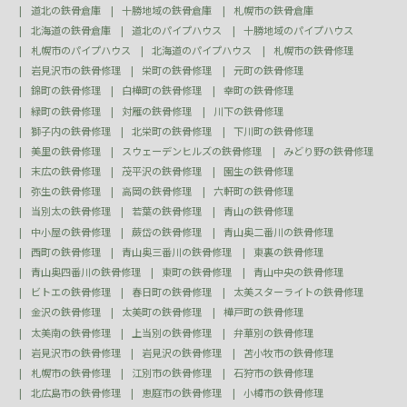
道北の鉄骨倉庫
十勝地域の鉄骨倉庫
札幌市の鉄骨倉庫
北海道の鉄骨倉庫
道北のパイプハウス
十勝地域のパイプハウス
札幌市のパイプハウス
北海道のパイプハウス
札幌市の鉄骨修理
岩見沢市の鉄骨修理
栄町の鉄骨修理
元町の鉄骨修理
錦町の鉄骨修理
白樺町の鉄骨修理
幸町の鉄骨修理
緑町の鉄骨修理
対雁の鉄骨修理
川下の鉄骨修理
獅子内の鉄骨修理
北栄町の鉄骨修理
下川町の鉄骨修理
美里の鉄骨修理
スウェーデンヒルズの鉄骨修理
みどり野の鉄骨修理
末広の鉄骨修理
茂平沢の鉄骨修理
園生の鉄骨修理
弥生の鉄骨修理
高岡の鉄骨修理
六軒町の鉄骨修理
当別太の鉄骨修理
若葉の鉄骨修理
青山の鉄骨修理
中小屋の鉄骨修理
蕨岱の鉄骨修理
青山奥二番川の鉄骨修理
西町の鉄骨修理
青山奥三番川の鉄骨修理
東裏の鉄骨修理
青山奥四番川の鉄骨修理
東町の鉄骨修理
青山中央の鉄骨修理
ビトエの鉄骨修理
春日町の鉄骨修理
太美スターライトの鉄骨修理
金沢の鉄骨修理
太美町の鉄骨修理
樺戸町の鉄骨修理
太美南の鉄骨修理
上当別の鉄骨修理
弁華別の鉄骨修理
岩見沢市の鉄骨修理
岩見沢の鉄骨修理
苫小牧市の鉄骨修理
札幌市の鉄骨修理
江別市の鉄骨修理
石狩市の鉄骨修理
北広島市の鉄骨修理
恵庭市の鉄骨修理
小樽市の鉄骨修理