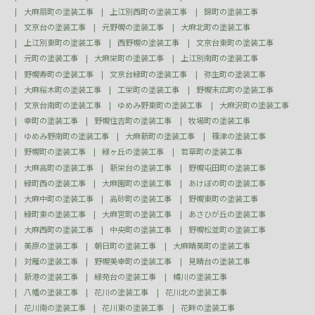
大麻扇町の塗装工事
上江別西町の塗装工事
錦町の塗装工事
文京台の塗装工事
元野幌の塗装工事
大麻北町の塗装工事
上江別東町の塗装工事
西野幌の塗装工事
文京台東町の塗装工事
元町の塗装工事
大麻栄町の塗装工事
上江別南町の塗装工事
野幌寿町の塗装工事
文京台緑町の塗装工事
弥生町の塗装工事
大麻桜木町の塗装工事
工栄町の塗装工事
野幌末広町の塗装工事
文京台南町の塗装工事
ゆめみ野東町の塗装工事
大麻沢町の塗装工事
幸町の塗装工事
野幌住吉町の塗装工事
牧場町の塗装工事
ゆめみ野南町の塗装工事
大麻新町の塗装工事
篠津の塗装工事
野幌町の塗装工事
緑ヶ丘の塗装工事
若草町の塗装工事
大麻高町の塗装工事
新栄台の塗装工事
野幌屯田町の塗装工事
緑町西の塗装工事
大麻園町の塗装工事
あけぼの町の塗装工事
大麻中町の塗装工事
高砂町の塗装工事
野幌東町の塗装工事
緑町東の塗装工事
大麻宮町の塗装工事
あさひが丘の塗装工事
大麻西町の塗装工事
中央町の塗装工事
野幌松並町の塗装工事
美原の塗装工事
朝日町の塗装工事
大麻晴美町の塗装工事
対雁の塗装工事
野幌美幸町の塗装工事
見晴台の塗装工事
新港の塗装工事
緑苑台の塗装工事
樽川の塗装工事
八幡の塗装工事
花川の塗装工事
花川北の塗装工事
花川南の塗装工事
花川東の塗装工事
花畔の塗装工事