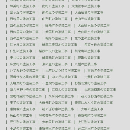
輝美町の塗装工事
南町の塗装工事
大曲並木の塗装工事
富ヶ丘の塗装工事
南の里の塗装工事
大曲柏葉の塗装工事
西の里の塗装工事
山手町の塗装工事
大曲光の塗装工事
西の里北の塗装工事
緑陽町の塗装工事
大曲緑ヶ丘の塗装工事
西の里東の塗装工事
若葉町の塗装工事
大曲南ヶ丘の塗装工事
西の里南の塗装工事
輪厚の塗装工事
北の里の塗装工事
虹ヶ丘の塗装工事
輪厚工業団地の塗装工事
希望ヶ丘の塗装工事
仁別の塗装工事
輪厚中央の塗装工事
共栄町の塗装工事
東共栄の塗装工事
輪厚元町の塗装工事
泉町の塗装工事
広葉町の塗装工事
東の里の塗装工事
八幡の塗装工事
いずみ野の塗装工事
大麻ひかり町の塗装工事
東光町の塗装工事
野幌代々木町の塗装工事
向ヶ丘の塗装工事
一番町の塗装工事
大麻東町の塗装工事
豊幌の塗装工事
野幌若葉町の塗装工事
萌えぎ野中央の塗装工事
江別太の塗装工事
大麻南樹町の塗装工事
豊幌花園町の塗装工事
萩が岡の塗装工事
萌えぎ野西の塗装工事
王子の塗装工事
大麻元町の塗装工事
豊幌はみんぐ町の塗装工事
東野幌の塗装工事
萌えぎ野東の塗装工事
大麻の塗装工事
角山の塗装工事
豊幌美咲町の塗装工事
東野幌町の塗装工事
元江別の塗装工事
大麻泉町の塗装工事
上江別の塗装工事
中島の塗装工事
東野幌本町の塗装工事
元江別本町の塗装工事