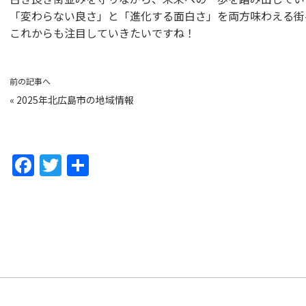
「変わらない良さ」と「進化する面白さ」を両方味わえる街
これからも注目していきたいですね！
前の記事へ
«
2025年北広島市の地域情報
F
T
共
a
w
有
c
itt
e
er
b
o
o