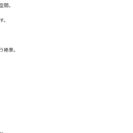
空間。
す。
う絶景。
ム。