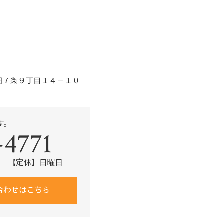
k
区前田７条９丁目１４－１０
す。
-4771
:30 【定休】日曜日
合わせはこちら