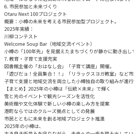
6. 市民参加と未来づくり
Otaru Next 100プロジェクト
概要：小樽の未来を考える市民参加型プロジェクト。
2025年実績：
川柳コンテスト
Welcome Soup Bar（地域交流イベント）
小樽の「100年先」を見据えたまちづくりが静かに動き出し
7. 教育・子育て支援充実
図書館主催の「おはなし会」「子育て講座」開催。
「遊びだョ！全員集合！！」「リラックスヨガ教室」など市
子育て支援と地域交流を両立した小樽独自の取り組みが進行
【まとめ】2025年の小樽は「伝統×未来」で輝く
雪と光のイベントで観光シーズンを活性化
美術館や文化体験で新しい小樽の楽しみ方を提案
港町ならではのクルーズ拠点としての発展
市民とともに未来を創る地域プロジェクト推進
2025年の小樽は、
古き良き街並みを守りながら、未来への一歩を踏み出してい