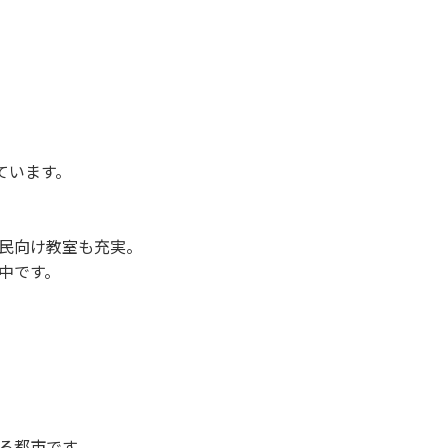
ています。
民向け教室も充実。
中です。
る都市です。