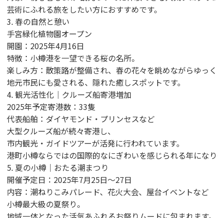
芸術にふれる旅をしたい方におすすめです。
3. 春の自然と憩い
手宮緑化植物園オープン
開園：2025年4月16日
特徴：小樽港を一望できる桜の名所。
楽しみ方：散策路が整備され、春の花々を眺めながらゆっく
地元市民にも愛される、隠れた癒しスポットです。
4. 観光活性化｜クルーズ船寄港増加
2025年予定寄港数：33隻
代表船舶：ダイヤモンド・プリンセスなど
大型クルーズ船が続々寄港し、
市内観光・ガイドツアーが活発に行われています。
港町小樽ならではの国際的なにぎわいを感じられる年になり
5. 夏の小樽｜おたる潮まつり
開催予定日：2025年7月25日〜27日
内容：潮ねりこみパレード、花火大会、屋台イベントなど
小樽最大級の夏祭り。
地域一体となった活気あふれるお祭りムードに包まれます。