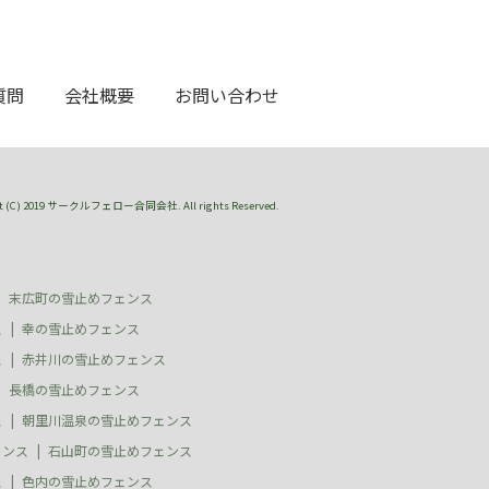
質問
会社概要
お問い合わせ
ht (C) 2019 サークルフェロー合同会社. All rights Reserved.
末広町の雪止めフェンス
ス
幸の雪止めフェンス
ス
赤井川の雪止めフェンス
長橋の雪止めフェンス
ス
朝里川温泉の雪止めフェンス
ェンス
石山町の雪止めフェンス
ス
色内の雪止めフェンス