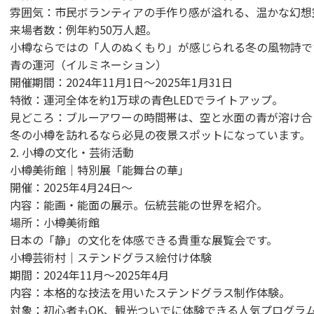
雰囲気：市民ボランティアの手作り感が溢れる、温かな幻想
来場者数：例年約50万人超。
小樽ならではの「人のぬくもり」が感じられる冬の風物詩で
青の運河（イルミネーション）
開催期間：2024年11月1日〜2025年1月31日
特徴：運河全体を約1万球の青色LEDでライトアップ。
見どころ：ブルーアワーの時間帯は、空と水面の青が溶け合
冬の小樽を訪れるなら必見の夜景スポットになっています。
2. 小樽の文化・芸術活動
小樽美術館｜特別展「能舞台の華」
開催：2025年4月24日〜
内容：能画・能面の展示。伝統芸能の世界を紹介。
場所：小樽美術館
日本の「静」の文化を体感できる貴重な展覧会です。
小樽芸術村｜ステンドグラス絵付け体験
期間：2024年11月〜2025年4月
内容：本格的な技法を用いたステンドグラス制作体験。
対象：初心者もOK、観光ついでに体験できる人気プログラ