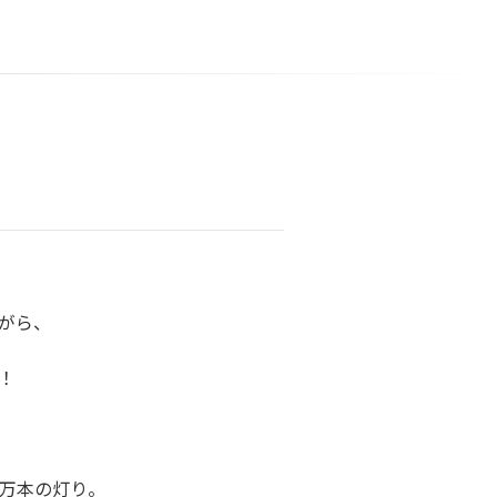
がら、
！
2万本の灯り。