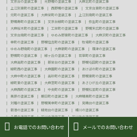
文京台の塗装工事
元野幌の塗装工事
大麻北町の塗装工事
上江別東町の塗装工事
西野幌の塗装工事
文京台東町の塗装工事
元町の塗装工事
大麻栄町の塗装工事
上江別南町の塗装工事
野幌寿町の塗装工事
文京台緑町の塗装工事
弥生町の塗装工事
大麻桜木町の塗装工事
工栄町の塗装工事
野幌末広町の塗装工事
文京台南町の塗装工事
ゆめみ野東町の塗装工事
大麻沢町の塗装工事
幸町の塗装工事
野幌住吉町の塗装工事
牧場町の塗装工事
ゆめみ野南町の塗装工事
大麻新町の塗装工事
篠津の塗装工事
野幌町の塗装工事
緑ヶ丘の塗装工事
若草町の塗装工事
大麻高町の塗装工事
新栄台の塗装工事
野幌屯田町の塗装工事
緑町西の塗装工事
大麻園町の塗装工事
あけぼの町の塗装工事
大麻中町の塗装工事
高砂町の塗装工事
野幌東町の塗装工事
緑町東の塗装工事
大麻宮町の塗装工事
あさひが丘の塗装工事
大麻西町の塗装工事
中央町の塗装工事
野幌松並町の塗装工事
美原の塗装工事
朝日町の塗装工事
大麻晴美町の塗装工事
対雁の塗装工事
野幌美幸町の塗装工事
見晴台の塗装工事
新港の塗装工事
緑苑台の塗装工事
樽川の塗装工事
八幡の塗装工事
花川の塗装工事
花川北の塗装工事
花川南の塗装工事
花川東の塗装工事
花畔の塗装工事


お電話でのお問い合わせ
メールでのお問い合わせ
船場町の塗装工事
緑が原の塗装工事
聚富の塗装工事
弁天町の塗装工事
虹が原の塗装工事
望来の塗装工事