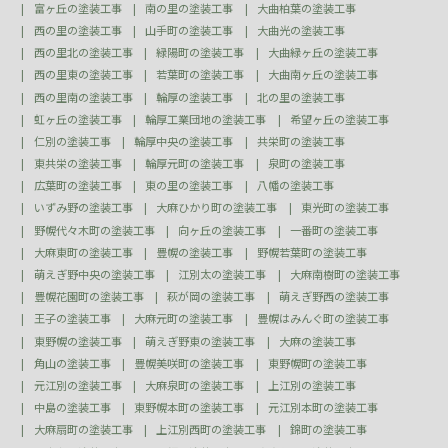
富ヶ丘の塗装工事
南の里の塗装工事
大曲柏葉の塗装工事
西の里の塗装工事
山手町の塗装工事
大曲光の塗装工事
西の里北の塗装工事
緑陽町の塗装工事
大曲緑ヶ丘の塗装工事
西の里東の塗装工事
若葉町の塗装工事
大曲南ヶ丘の塗装工事
西の里南の塗装工事
輪厚の塗装工事
北の里の塗装工事
虹ヶ丘の塗装工事
輪厚工業団地の塗装工事
希望ヶ丘の塗装工事
仁別の塗装工事
輪厚中央の塗装工事
共栄町の塗装工事
東共栄の塗装工事
輪厚元町の塗装工事
泉町の塗装工事
広葉町の塗装工事
東の里の塗装工事
八幡の塗装工事
いずみ野の塗装工事
大麻ひかり町の塗装工事
東光町の塗装工事
野幌代々木町の塗装工事
向ヶ丘の塗装工事
一番町の塗装工事
大麻東町の塗装工事
豊幌の塗装工事
野幌若葉町の塗装工事
萌えぎ野中央の塗装工事
江別太の塗装工事
大麻南樹町の塗装工事
豊幌花園町の塗装工事
萩が岡の塗装工事
萌えぎ野西の塗装工事
王子の塗装工事
大麻元町の塗装工事
豊幌はみんぐ町の塗装工事
東野幌の塗装工事
萌えぎ野東の塗装工事
大麻の塗装工事
角山の塗装工事
豊幌美咲町の塗装工事
東野幌町の塗装工事
元江別の塗装工事
大麻泉町の塗装工事
上江別の塗装工事
中島の塗装工事
東野幌本町の塗装工事
元江別本町の塗装工事
大麻扇町の塗装工事
上江別西町の塗装工事
錦町の塗装工事