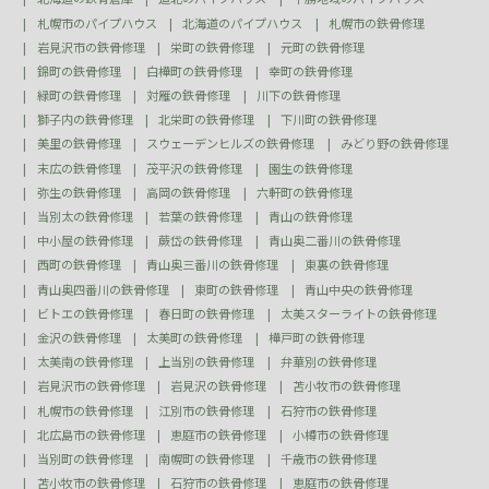
札幌市のパイプハウス
北海道のパイプハウス
札幌市の鉄骨修理
岩見沢市の鉄骨修理
栄町の鉄骨修理
元町の鉄骨修理
錦町の鉄骨修理
白樺町の鉄骨修理
幸町の鉄骨修理
緑町の鉄骨修理
対雁の鉄骨修理
川下の鉄骨修理
獅子内の鉄骨修理
北栄町の鉄骨修理
下川町の鉄骨修理
美里の鉄骨修理
スウェーデンヒルズの鉄骨修理
みどり野の鉄骨修理
末広の鉄骨修理
茂平沢の鉄骨修理
園生の鉄骨修理
弥生の鉄骨修理
高岡の鉄骨修理
六軒町の鉄骨修理
当別太の鉄骨修理
若葉の鉄骨修理
青山の鉄骨修理
中小屋の鉄骨修理
蕨岱の鉄骨修理
青山奥二番川の鉄骨修理
西町の鉄骨修理
青山奥三番川の鉄骨修理
東裏の鉄骨修理
青山奥四番川の鉄骨修理
東町の鉄骨修理
青山中央の鉄骨修理
ビトエの鉄骨修理
春日町の鉄骨修理
太美スターライトの鉄骨修理
金沢の鉄骨修理
太美町の鉄骨修理
樺戸町の鉄骨修理
太美南の鉄骨修理
上当別の鉄骨修理
弁華別の鉄骨修理
岩見沢市の鉄骨修理
岩見沢の鉄骨修理
苫小牧市の鉄骨修理
札幌市の鉄骨修理
江別市の鉄骨修理
石狩市の鉄骨修理
北広島市の鉄骨修理
恵庭市の鉄骨修理
小樽市の鉄骨修理
当別町の鉄骨修理
南幌町の鉄骨修理
千歳市の鉄骨修理
苫小牧市の鉄骨修理
石狩市の鉄骨修理
恵庭市の鉄骨修理