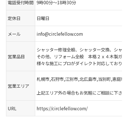
電話受付時間
9時00分～18時30分
定休日
日曜日
メール
info@circlefellow.com
シャッター修理全般、シャッター交換、シャッ
営業品目
その他、リフォーム全般 本格２ｘ４木製ガレ
様々な施工にプロがダイレクト対応しておりま
札幌市,石狩市,江別市,北広島市,当別町,恵庭市
営業エリア
上記エリア外の場合もお気軽にご相談に下さい
URL
https://circlefellow.com/