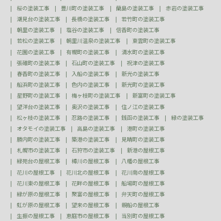
桜の塗装工事
豊川町の塗装工事
蘭島の塗装工事
赤岩の塗装工事
潮見台の塗装工事
長橋の塗装工事
若竹町の塗装工事
朝里の塗装工事
塩谷の塗装工事
信香町の塗装工事
若松の塗装工事
朝里川温泉の塗装工事
東雲町の塗装工事
花園の塗装工事
有幌町の塗装工事
清水町の塗装工事
張碓町の塗装工事
石山町の塗装工事
祝津の塗装工事
春香町の塗装工事
入船の塗装工事
新光の塗装工事
船浜町の塗装工事
色内の塗装工事
新光町の塗装工事
星野町の塗装工事
梅ヶ枝町の塗装工事
新富町の塗装工事
望洋台の塗装工事
奥沢の塗装工事
住ノ江の塗装工事
松ヶ枝の塗装工事
忍路の塗装工事
銭函の塗装工事
緑の塗装工事
オタモイの塗装工事
高島の塗装工事
港町の塗装工事
勝内町の塗装工事
築港の塗装工事
見晴町の塗装工事
札幌市の塗装工事
石狩市の塗装工事
新港の屋根工事
緑苑台の屋根工事
樽川の屋根工事
八幡の屋根工事
花川の屋根工事
花川北の屋根工事
花川南の屋根工事
花川東の屋根工事
花畔の屋根工事
船場町の屋根工事
緑が原の屋根工事
聚富の屋根工事
弁天町の屋根工事
虹が原の屋根工事
望来の屋根工事
親船の屋根工事
生振の屋根工事
恵庭市の屋根工事
当別町の屋根工事