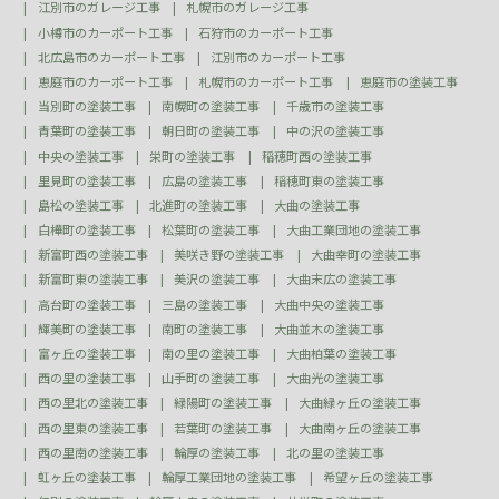
江別市のガレージ工事
札幌市のガレージ工事
小樽市のカーポート工事
石狩市のカーポート工事
北広島市のカーポート工事
江別市のカーポート工事
恵庭市のカーポート工事
札幌市のカーポート工事
恵庭市の塗装工事
当別町の塗装工事
南幌町の塗装工事
千歳市の塗装工事
青葉町の塗装工事
朝日町の塗装工事
中の沢の塗装工事
中央の塗装工事
栄町の塗装工事
稲穂町西の塗装工事
里見町の塗装工事
広島の塗装工事
稲穂町東の塗装工事
島松の塗装工事
北進町の塗装工事
大曲の塗装工事
白樺町の塗装工事
松葉町の塗装工事
大曲工業団地の塗装工事
新富町西の塗装工事
美咲き野の塗装工事
大曲幸町の塗装工事
新富町東の塗装工事
美沢の塗装工事
大曲末広の塗装工事
高台町の塗装工事
三島の塗装工事
大曲中央の塗装工事
輝美町の塗装工事
南町の塗装工事
大曲並木の塗装工事
富ヶ丘の塗装工事
南の里の塗装工事
大曲柏葉の塗装工事
西の里の塗装工事
山手町の塗装工事
大曲光の塗装工事
西の里北の塗装工事
緑陽町の塗装工事
大曲緑ヶ丘の塗装工事
西の里東の塗装工事
若葉町の塗装工事
大曲南ヶ丘の塗装工事
西の里南の塗装工事
輪厚の塗装工事
北の里の塗装工事
虹ヶ丘の塗装工事
輪厚工業団地の塗装工事
希望ヶ丘の塗装工事