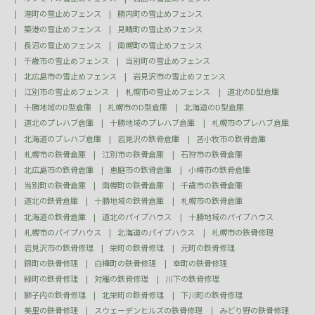
港町の雪止めフェンス
勝内町の雪止めフェンス
築港の雪止めフェンス
見晴町の雪止めフェンス
長沼の雪止めフェンス
南幌町の雪止めフェンス
千歳市の雪止めフェンス
当別町の雪止めフェンス
北広島市の雪止めフェンス
岩見沢市の雪止めフェンス
江別市の雪止めフェンス
札幌市の雪止めフェンス
道北のD型倉庫
十勝地域のD型倉庫
札幌市のD型倉庫
北海道のD型倉庫
道北のプレハブ倉庫
十勝地域のプレハブ倉庫
札幌市のプレハブ倉庫
北海道のプレハブ倉庫
岩見沢の鉄骨倉庫
苫小牧市の鉄骨倉庫
札幌市の鉄骨倉庫
江別市の鉄骨倉庫
石狩市の鉄骨倉庫
北広島市の鉄骨倉庫
恵庭市の鉄骨倉庫
小樽市の鉄骨倉庫
当別町の鉄骨倉庫
南幌町の鉄骨倉庫
千歳市の鉄骨倉庫
道北の鉄骨倉庫
十勝地域の鉄骨倉庫
札幌市の鉄骨倉庫
北海道の鉄骨倉庫
道北のパイプハウス
十勝地域のパイプハウス
札幌市のパイプハウス
北海道のパイプハウス
札幌市の鉄骨修理
岩見沢市の鉄骨修理
栄町の鉄骨修理
元町の鉄骨修理
錦町の鉄骨修理
白樺町の鉄骨修理
幸町の鉄骨修理
緑町の鉄骨修理
対雁の鉄骨修理
川下の鉄骨修理
獅子内の鉄骨修理
北栄町の鉄骨修理
下川町の鉄骨修理
美里の鉄骨修理
スウェーデンヒルズの鉄骨修理
みどり野の鉄骨修理