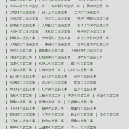
ゆめみ野南町の塗装工事
大麻新町の塗装工事
篠津の塗装工事
野幌町の塗装工事
緑ヶ丘の塗装工事
若草町の塗装工事
大麻高町の塗装工事
新栄台の塗装工事
野幌屯田町の塗装工事
緑町西の塗装工事
大麻園町の塗装工事
あけぼの町の塗装工事
大麻中町の塗装工事
高砂町の塗装工事
野幌東町の塗装工事
緑町東の塗装工事
大麻宮町の塗装工事
あさひが丘の塗装工事
大麻西町の塗装工事
中央町の塗装工事
野幌松並町の塗装工事
美原の塗装工事
朝日町の塗装工事
大麻晴美町の塗装工事
対雁の塗装工事
野幌美幸町の塗装工事
見晴台の塗装工事
新港の塗装工事
緑苑台の塗装工事
樽川の塗装工事
八幡の塗装工事
花川の塗装工事
花川北の塗装工事
花川南の塗装工事
花川東の塗装工事
花畔の塗装工事
船場町の塗装工事
緑が原の塗装工事
聚富の塗装工事
弁天町の塗装工事
虹が原の塗装工事
望来の塗装工事
親船の塗装工事
生振の塗装工事
旭町の塗装工事
真栄の塗装工事
錦町の塗装工事
富岡の塗装工事
住吉町の塗装工事
末広町の塗装工事
稲穂の塗装工事
相生町の塗装工事
桂岡町の塗装工事
手宮の塗装工事
最上の塗装工事
幸の塗装工事
天狗山の塗装工事
桃内の塗装工事
堺町の塗装工事
天神の塗装工事
山田町の塗装工事
赤井川の塗装工事