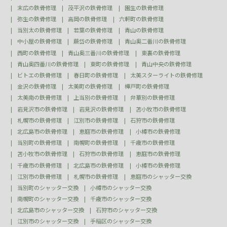
末広の鉄骨修理
茂平沢の鉄骨修理
園生の鉄骨修理
弥生の鉄骨修理
高岡の鉄骨修理
六軒町の鉄骨修理
当別太の鉄骨修理
若葉の鉄骨修理
青山の鉄骨修理
中小屋の鉄骨修理
蕨岱の鉄骨修理
青山奥二番川の鉄骨修理
西町の鉄骨修理
青山奥三番川の鉄骨修理
東裏の鉄骨修理
青山奥四番川の鉄骨修理
東町の鉄骨修理
青山中央の鉄骨修理
ビトエの鉄骨修理
春日町の鉄骨修理
太美スターライトの鉄骨修理
金沢の鉄骨修理
太美町の鉄骨修理
樺戸町の鉄骨修理
太美南の鉄骨修理
上当別の鉄骨修理
弁華別の鉄骨修理
岩見沢市の鉄骨修理
岩見沢の鉄骨修理
苫小牧市の鉄骨修理
札幌市の鉄骨修理
江別市の鉄骨修理
石狩市の鉄骨修理
北広島市の鉄骨修理
恵庭市の鉄骨修理
小樽市の鉄骨修理
当別町の鉄骨修理
南幌町の鉄骨修理
千歳市の鉄骨修理
苫小牧市の鉄骨修理
石狩市の鉄骨修理
恵庭市の鉄骨修理
千歳市の鉄骨修理
北広島市の鉄骨修理
小樽市の鉄骨修理
江別市の鉄骨修理
札幌市の鉄骨修理
恵庭市のシャッター交換
当別町のシャッター交換
小樽市のシャッター交換
南幌町のシャッター交換
千歳市のシャッター交換
北広島市のシャッター交換
石狩市のシャッター交換
江別市のシャッター交換
手稲区のシャッター交換